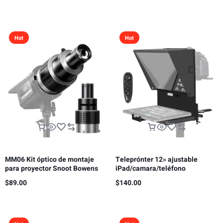
receptor HDMI, 300m
Hot
Hot
MM06 Kit óptico de montaje
Teleprónter 12» ajustable
para proyector Snoot Bowens
iPad/camara/teléfono
con 5 colores de Gobos y 35
inteligente
$
89.00
$
140.00
inserciones gráficas