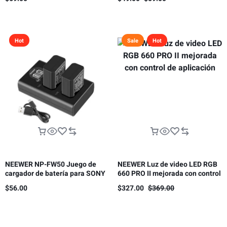
panal
Hot
Sale
Hot
NEEWER NP-FW50 Juego de
NEEWER Luz de video LED RGB
cargador de batería para SONY
660 PRO II mejorada con control
cámara NP-FW50 compatible
de aplicación
$
56.00
$
327.00
$
369.00