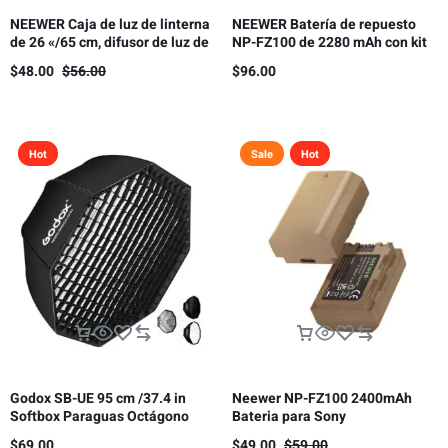
NEEWER Caja de luz de linterna
NEEWER Batería de repuesto
de 26 «/65 cm, difusor de luz de
NP-FZ100 de 2280 mAh con kit
liberación rápida 360° Bowens
de cargador USB de doble canal
$
48.00
$
56.00
$
96.00
Mount Softbox con aleación de
nailon ligero
Hot
Sale
Hot
Godox SB-UE 95 cm /37.4 in
Neewer NP-FZ100 2400mAh
Softbox Paraguas Octágono
Bateria para Sony
Bowens Mount, con rejilla de
$
69.00
$
49.00
$
59.00