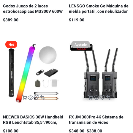
Godox Juego de 2 luces
LENSGO Smoke Go Máquina de
estroboscópicas MS300V 600W
niebla portátil, con nebulizador
para estudio
de control remoto para
$
389.00
$
119.00
fotografía
Hot
Agotado
NEEWER BASICS 30W Handheld
PX JM 300Pro 4K Sistema de
RGB Leuchtstab 35,5″/90cm,
transmisión de video
5000mAh Typ C 45W in/30W Out
inalámbrico, transmisor y
$
108.00
$
348.00
$
388.00