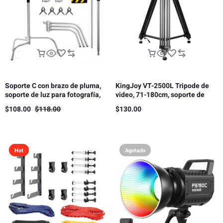
Soporte C con brazo de pluma,
KingJoy VT-2500L Tripode de
soporte de luz para fotografía,
video, 71-180cm, soporte de
3.3 m, 10 kg de carga（Este
carga 11kg.
$
108.00
$
118.00
$
130.00
producto está sujeto a gastos
de envío.）
Hot
Agotado