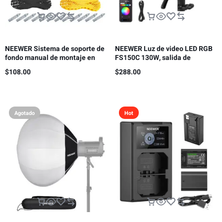
NEEWER Sistema de soporte de
NEEWER Luz de video LED RGB
fondo manual de montaje en
FS150C 130W, salida de
pared de 4 rodillos, capacidad
iluminación continua COB de
$
108.00
$
288.00
de carga por rodillo: 22 lb/10 kg
2500-7500K con CRI97/TLCI98
4 curvas de atenuación
Agotado
Hot