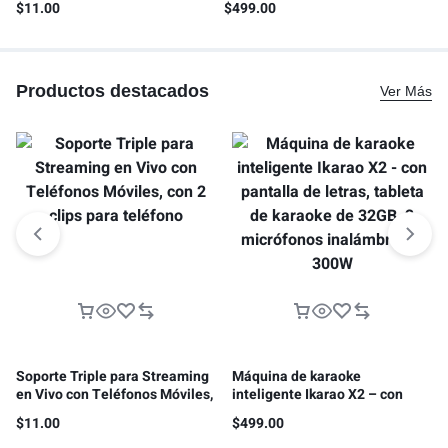
$
11.00
$
499.00
$
4
para teléfono
karaoke de 32GB, 2
NA
micrófonos inalámbricos,
300W
Productos destacados
Ver Más
Soporte Triple para Streaming
Máquina de karaoke
en Vivo con Teléfonos Móviles,
inteligente Ikarao X2 – con
con 2 clips para teléfono
pantalla de letras, tableta de
$
11.00
$
499.00
karaoke de 32GB, 2 micrófonos