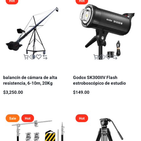
Hot
Hot
balancín de cámara de alta
Godox SK300IIV Flash
resistencia, 6-10m, 20Kg
estroboscópico de estudio
fotográfico, 300 Ws GN58 5700K
$
3,250.00
$
149.00
Bowens
Sale
Hot
Hot