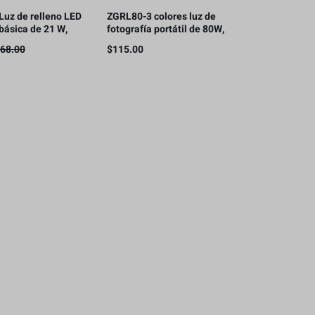
uz de relleno LED
ZGRL80-3 colores luz de
básica de 21 W,
fotografía portátil de 80W,
4 in, 2700-6500K,
Mini Bowen
68.00
$
115.00
batería