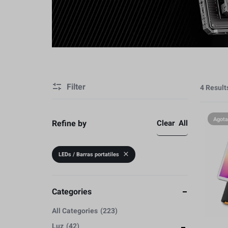
Video
Estabilización
Cámaras y Lentes
Caja Protectore
Baterias y Accesorios
Accesorios
Filter
Estabilización
4 Result
Caja Protectore
Agot
Refine by
Clear All
Accesorios
LEDs / Barras portatiles
Categories
All Categories
223
Luz
42