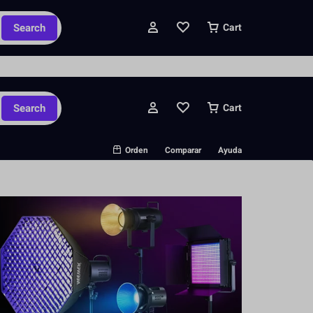
ipados y pedidos personalizados.
Search
Cart
Search
Cart
Orden
Comparar
Ayuda