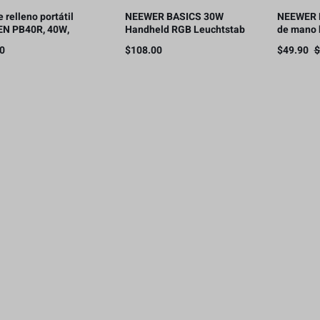
 relleno portátil
NEEWER BASICS 30W
NEEWER L
N PB40R, 40W,
Handheld RGB Leuchtstab
de mano 
mAh
35,5″/90cm, 5000mAh Typ
90cm/35.
00
$
108.00
$
49.90
$
C 45W in/30W Out
2500mAh 