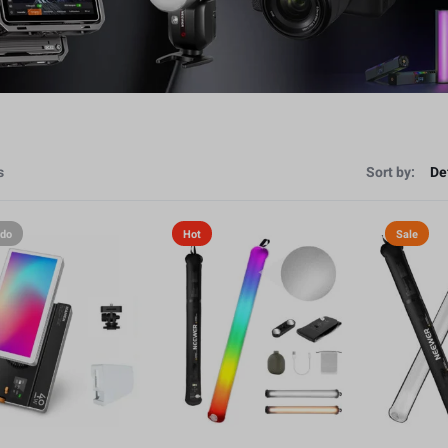
s
Sort by:
ado
Hot
Sale