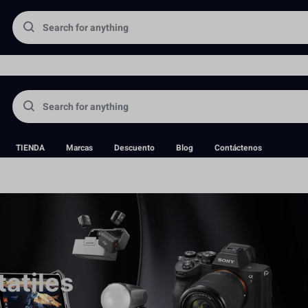
portadora directa de equipos fotográficos y aceptamos pedidos antic
TIENDA
Marcas
Descuento
Blog
Contáctenos
tatiles