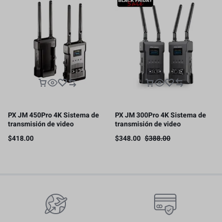
PX JM 450Pro 4K Sistema de
PX JM 300Pro 4K Sistema de
transmisión de video
transmisión de video
inalámbrico, transmisor y
inalámbrico, transmisor y
$
418.00
$
348.00
$
388.00
receptor SDI/HDMI, 300m
receptor HDMI, 300m