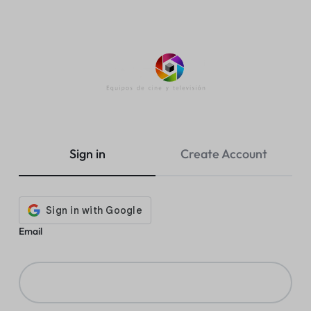
Vastofilm
La
Tienda
casa
Sign in
Create Account
del
fotógrafo
profesional
Email