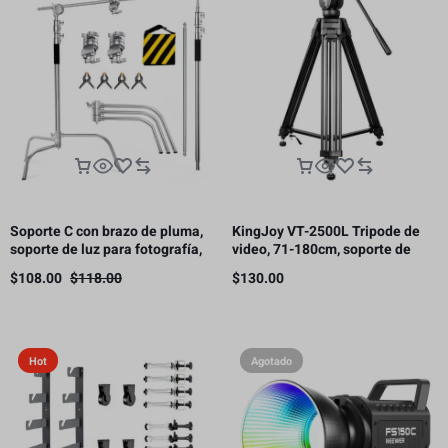
Soporte C con brazo de pluma,
KingJoy VT-2500L Tripode de
soporte de luz para fotografía,
video, 71-180cm, soporte de
3.3 m, 10 kg de carga（Este
carga 11kg.
$
108.00
$
118.00
$
130.00
producto está sujeto a gastos
de envío.）
Hot
Agotado