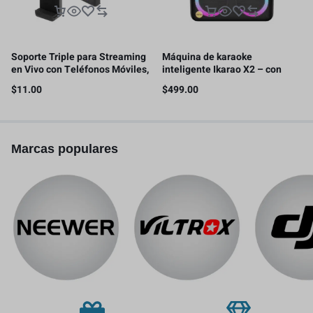
Soporte Triple para Streaming
Máquina de karaoke
en Vivo con Teléfonos Móviles,
inteligente Ikarao X2 – con
con 2 clips para teléfono
pantalla de letras, tableta de
$
11.00
$
499.00
karaoke de 32GB, 2 micrófonos
inalámbricos, 300W
Marcas populares