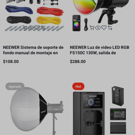
NEEWER Sistema de soporte de
NEEWER Luz de video LED RGB
fondo manual de montaje en
FS150C 130W, salida de
pared de 4 rodillos, capacidad
iluminación continua COB de
$
108.00
$
288.00
de carga por rodillo: 22 lb/10 kg
2500-7500K con CRI97/TLCI98
4 curvas de atenuación
Agotado
Hot