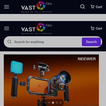
Somos una importante empresa importadora directa de equipos foto
Cart
Cart
Search
Jaula para Cámara
Más