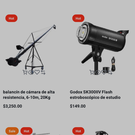
Hot
Hot
balancín de cámara de alta
Godox SK300IIV Flash
resistencia, 6-10m, 20Kg
estroboscópico de estudio
fotográfico, 300 Ws GN58 5700K
$
3,250.00
$
149.00
Bowens
Sale
Hot
Hot