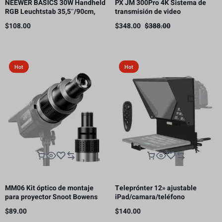
NEEWER BASICS 30W Handheld
PX JM 300Pro 4K Sistema de
RGB Leuchtstab 35,5″/90cm,
transmisión de video
5000mAh Typ C 45W in/30W Out
inalámbrico, transmisor y
$
108.00
$
348.00
$
388.00
receptor HDMI, 300m
Hot
Hot
MM06 Kit óptico de montaje
Teleprónter 12» ajustable
para proyector Snoot Bowens
iPad/camara/teléfono
con 5 colores de Gobos y 35
inteligente
$
89.00
$
140.00
inserciones gráficas