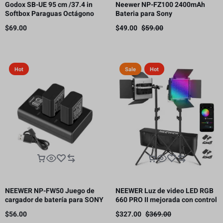
Godox SB-UE 95 cm /37.4 in
Neewer NP-FZ100 2400mAh
Softbox Paraguas Octágono
Bateria para Sony
Bowens Mount, con rejilla de
$
69.00
$
49.00
$
59.00
panal
Hot
Sale
Hot
NEEWER NP-FW50 Juego de
NEEWER Luz de video LED RGB
cargador de batería para SONY
660 PRO II mejorada con control
cámara NP-FW50 compatible
de aplicación
$
56.00
$
327.00
$
369.00