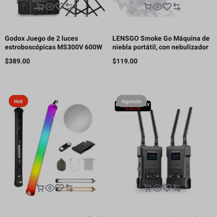
Godox Juego de 2 luces
LENSGO Smoke Go Máquina de
estroboscópicas MS300V 600W
niebla portátil, con nebulizador
para estudio
de control remoto para
$
389.00
$
119.00
fotografía
Hot
Agotado