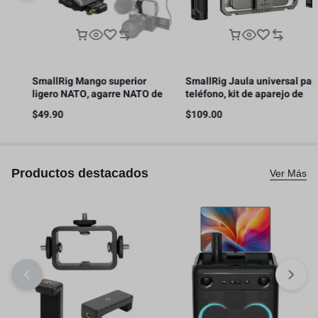
SmallRig Mango superior
SmallRig Jaula universal para
ligero NATO, agarre NATO de
teléfono, kit de aparejo de
liberación rápida con riel NATO
video para teléfono inteligente
$
49.90
$
109.00
s
– 4345
con asas
Productos destacados
Ver Más