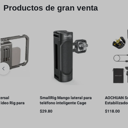
Productos de gran venta
SmallRig Mango lateral para
AOCHUAN Smart X3 –
a
teléfono inteligente Cage
Estabilizador de cardán d
Phone Video Rig Ligero con
rotación de 360° , control
$
29.80
$
118.00
1/4 hilos – 2772
remoto magnético, trípod
abierto de un solo toque