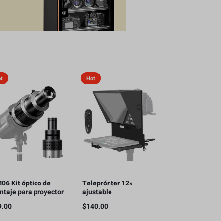
ot
Hot
06 Kit óptico de
Teleprónter 12»
ntaje para proyector
ajustable
oot Bowens con 5
iPad/camara/teléfono
9.00
$
140.00
lores de Gobos y 35
inteligente
erciones gráficas