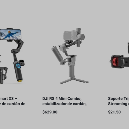
DJI RS 4 Mini Combo,
Soporte Triple para
e
estabilizador de cardán,
Streaming en Vivo con
bloqueo automático de ejes,
Teléfonos Móviles
$
629.00
$
21.50
e
seguimiento inteligente,
carga útil de 2 kg/4.4 lbs