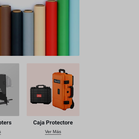
pters
Caja Protectore
s
Ver Más