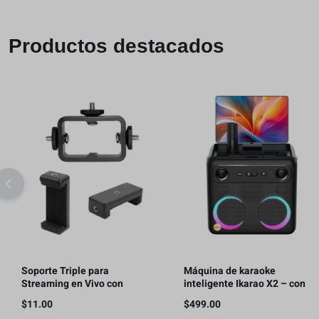
Productos destacados
Soporte Triple para
Máquina de karaoke
Streaming en Vivo con
inteligente Ikarao X2 – con
Teléfonos Móviles, con 2 clips
pantalla de letras, tableta de
$
11.00
$
499.00
para teléfono
karaoke de 32GB, 2