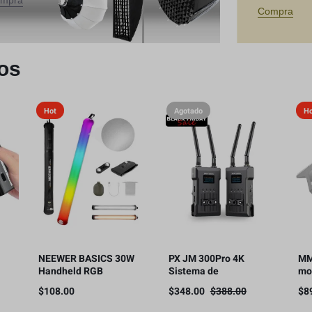
mpra
Compra
os
Hot
Agotado
H
NEEWER BASICS 30W
PX JM 300Pro 4K
MM
Handheld RGB
Sistema de
mo
Leuchtstab
transmisión de video
Sn
$
108.00
$
348.00
$
388.00
$
8
ol
35,5″/90cm, 5000mAh
inalámbrico,
co
fía
Typ C 45W in/30W Out
transmisor y receptor
ins