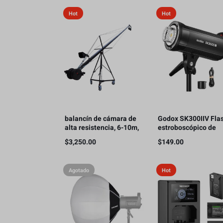
Hot
Hot
balancín de cámara de
Godox SK300IIV Fla
alta resistencia, 6-10m,
estroboscópico de
20Kg
estudio fotográfico,
$
3,250.00
$
149.00
300 Ws GN58 5700K
Bowens
Agotado
Hot