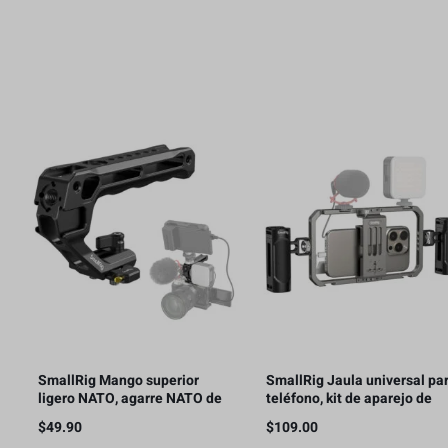
SmallRig Mango superior
SmallRig Jaula universal pa
ligero NATO, agarre NATO de
teléfono, kit de aparejo de
liberación rápida con riel
video para teléfono
$
49.90
$
109.00
NATO – 4345
inteligente con asas