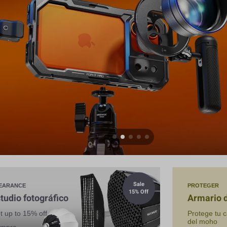
Sale
EARANCE
PROTEGER
15% Off
tudio fotográfico
Armario 
t up to 15% off
Protege tu 
del moho