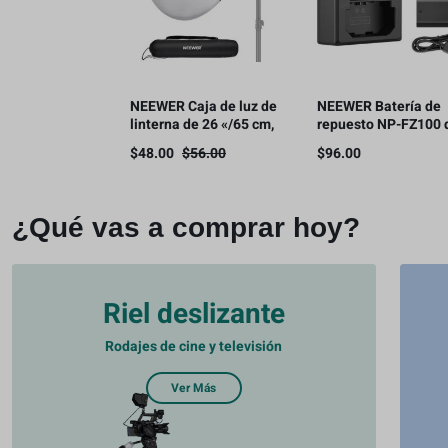
NEEWER Caja de luz de
NEEWER Batería de
linterna de 26 «/65 cm,
repuesto NP-FZ100 
difusor de luz de
2280 mAh con kit de
$
48.00
$
56.00
$
96.00
liberación rápida 360°
cargador USB de dob
Bowens Mount Softbox
canal
con aleación de nailon
ligero
¿Qué vas a comprar hoy?
Riel deslizante
Rodajes de cine y televisión
Ver Más