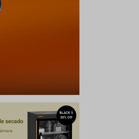
Compra
BLACK 5
30% Off
de secado
cámara