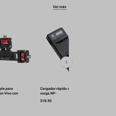
Ver más
Cargador rápido de doble
Soporte Triple para
carga NP-
Streaming en Vivo con
F970/F750/F550(QC)
Teléfonos Móviles, con 
$
18.90
$
11.00
para teléfono