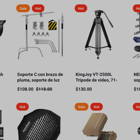
HDMI, 300m
Sale
Hot
Hot
H
sh
Soporte C con brazo de
KingJoy VT-2500L
NE
pluma, soporte de luz
Tripode de video, 71-
so
para fotografía, 3.3 m,
180cm, soporte de
ma
$
108.00
$
118.00
$
130.00
$
1
10 kg de carga（Este
carga 11kg.
par
producto está sujeto a
ca
gastos de envío.）
rod
Hot
Sale
Hot
H