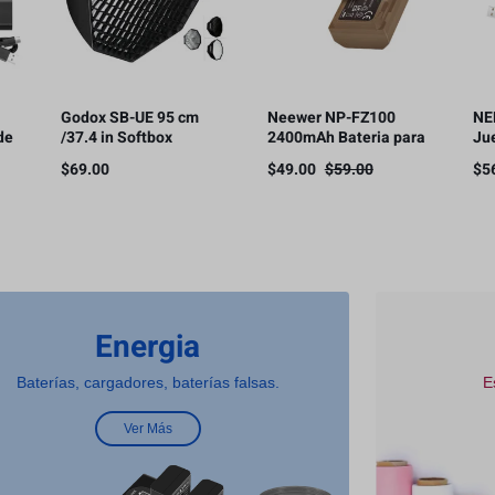
Godox SB-UE 95 cm
Neewer NP-FZ100
NE
de
/37.4 in Softbox
2400mAh Bateria para
Ju
Paraguas Octágono
Sony
ba
$
69.00
$
49.00
$
59.00
$
5
le
Bowens Mount, con
cá
rejilla de panal
co
Energia
Baterías, cargadores, baterías falsas.
E
Ver Más