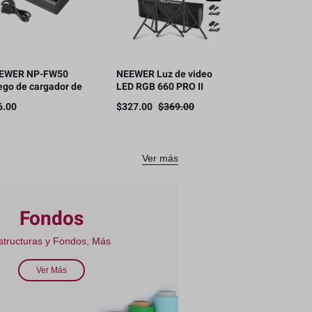
EWER NP-FW50
NEEWER Luz de video
ego de cargador de
LED RGB 660 PRO II
tería para SONY
mejorada con control
6.00
$
327.00
$
369.00
mara NP-FW50
de aplicación
mpatible
Ver más
Fondos
structuras y Fondos, Más
Ver Más