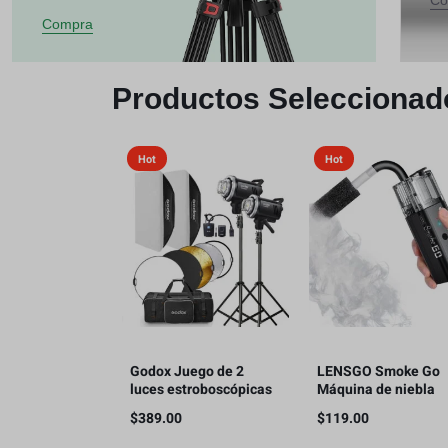
Co
Compra
Productos Seleccionad
Hot
Hot
Godox Juego de 2
LENSGO Smoke Go
luces estroboscópicas
Máquina de niebla
MS300V 600W para
portátil, con
$
389.00
$
119.00
estudio
nebulizador de contr
remoto para fotogra