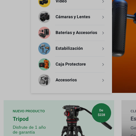
Video
Estabilización
Cámaras y Lentes
Caja Protectore
Baterias y Accesorios
Accesorios
Estabilización
Caja Protectore
Accesorios
De
NUEVO PRODUCTO
CL
$228
Es
Tripod
Disfrute de 1 año
Ge
de garantía