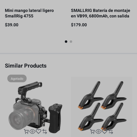
Mini mango lateral ligero
SMALLRIG Batería de montaje
SmallRig 4755
en VB99, 6800mAh, con salida
de 100 W, carga completa 2H
$
39.00
$
179.00
Similar Products
Agotado