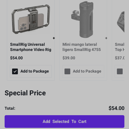
SmallRig Universal
Mini mango lateral
Smallri
Smartphone Video Rig
ligero SmallRig 4755
Top Han
para iPhone 16 15 14
3/8"-16
$
54.00
$
39.00
$
37.00
para Samsung, 2791
for ARRI
Add to Package
Add to Package
A
Special Price
$
54.00
Total:
Add Selected To Cart