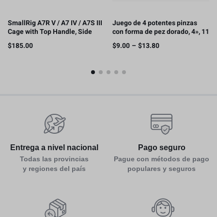
SmallRig A7R V / A7 IV / A7S III
Juego de 4 potentes pinzas
Cage with Top Handle, Side
con forma de pez dorado, 4», 11
Handgrip and Clamp for HDMI
cm
$
185.00
$
9.00
–
$
13.80
Cable -3669C
Entrega a nivel nacional
Pago seguro
Todas las provincias
Pague con métodos de pago
y regiones del país
populares y seguros