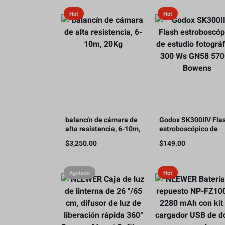
Hot
Hot
balancín de cámara de
Godox SK300IIV Fla
alta resistencia, 6-10m,
estroboscópico de
20Kg
estudio fotográfico,
$
3,250.00
$
149.00
300 Ws GN58 5700K
Bowens
Agotado
Hot