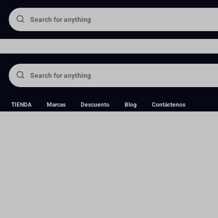
portadora directa de equipos fotográficos y aceptamos pedidos antic
LM
TIENDA
Marcas
Descuento
Blog
Contáctenos