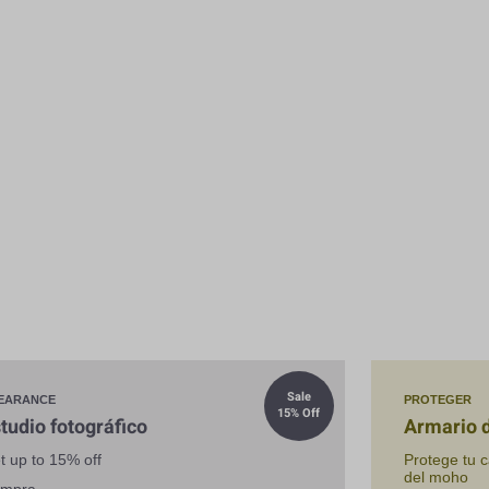
Sale
EARANCE
PROTEGER
15% Off
tudio fotográfico
Armario 
t up to 15% off
Protege tu 
del moho