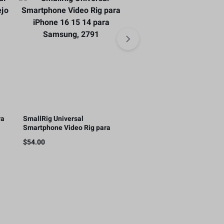
ra
SmallRig Universal
SmallRig Mango lateral pa
Smartphone Video Rig para
teléfono inteligente Cage
iPhone 16 15 14 para
Phone Video Rig Ligero co
$
54.00
$
29.80
Samsung, 2791
1/4 hilos – 2772