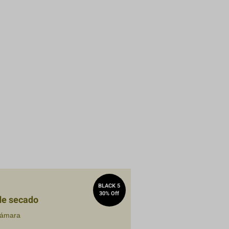
BLACK 5
30% Off
de secado
cámara