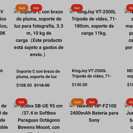
HDMI, 300m
Sale
Hot
Hot
H
sh
KingJoy VT-2500L
NE
Soporte C con brazo de
Tripode de video, 71-
so
pluma, soporte de luz
180cm, soporte de
ma
para fotografía, 3.3 m,
$
130.00
$
1
$
108.00
$
118.00
carga 11kg.
par
10 kg de carga（Este
ca
producto está sujeto a
rod
gastos de envío.）
Hot
Sale
Hot
H