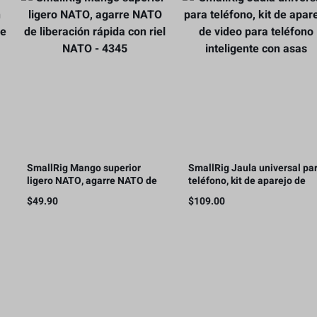
SmallRig Mango superior
SmallRig Jaula universal pa
ligero NATO, agarre NATO de
teléfono, kit de aparejo de
liberación rápida con riel
video para teléfono
$
49.90
$
109.00
NATO – 4345
inteligente con asas