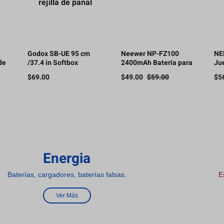
Godox SB-UE 95 cm
Neewer NP-FZ100
NE
de
/37.4 in Softbox
2400mAh Bateria para
Ju
Paraguas Octágono
Sony
ba
$
69.00
$
49.00
$
59.00
$
5
le
Bowens Mount, con
cá
rejilla de panal
co
Energia
Baterías, cargadores, baterías falsas.
E
Ver Más