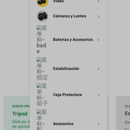
Video
Baterias y Accesorios
Cámaras y Lentes
Estabilización
Baterias y Accesorios
Caja Protectore
Estabilización
Accesorios
Caja Protectore
De
NUEVO PRODUCTO
CL
$228
Es
Tripod
Disfrute de 1 año
Ge
Accesorios
de garantía