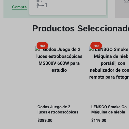
Co
Compra
Productos Seleccionad
Hot
Hot
Godox Juego de 2
LENSGO Smoke Go
luces estroboscópicas
Máquina de niebla
MS300V 600W para
portátil, con
$
389.00
$
119.00
estudio
nebulizador de contr
remoto para fotogra