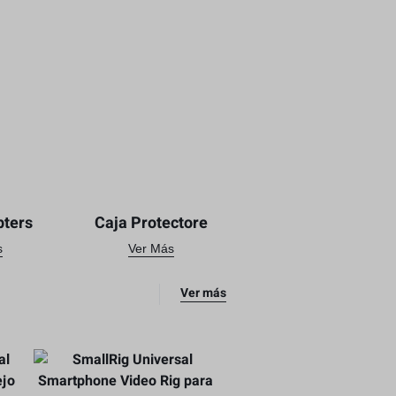
pters
Caja Protectore
s
Ver Más
Ver más