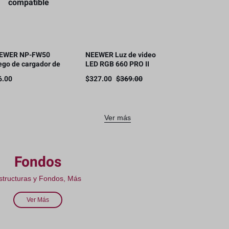
EWER NP-FW50
NEEWER Luz de video
ego de cargador de
LED RGB 660 PRO II
tería para SONY
mejorada con control
6.00
$
327.00
$
369.00
mara NP-FW50
de aplicación
mpatible
Ver más
Fondos
structuras y Fondos, Más
Ver Más