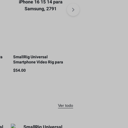
ra
SmallRig Universal
SmallRig Mango lateral pa
Smartphone Video Rig para
teléfono inteligente Cage
iPhone 16 15 14 para
Phone Video Rig Ligero co
$
54.00
$
29.80
Samsung, 2791
1/4 hilos – 2772
Ver todo