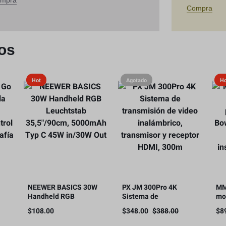
mpra
Compra
os
Hot
Agotado
H
NEEWER BASICS 30W
PX JM 300Pro 4K
MM
Handheld RGB
Sistema de
mo
Leuchtstab
transmisión de video
Sn
$
108.00
$
348.00
$
388.00
$
8
ol
35,5″/90cm, 5000mAh
inalámbrico,
co
fía
Typ C 45W in/30W Out
transmisor y receptor
ins