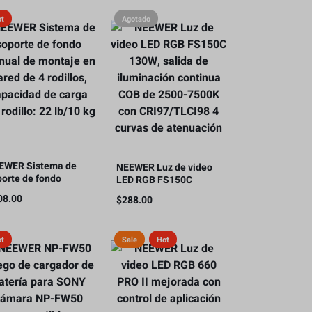
ot
Agotado
EWER Sistema de
NEEWER Luz de video
porte de fondo
LED RGB FS150C
nual de montaje en
130W, salida de
08.00
$
288.00
ed de 4 rodillos,
iluminación continua
pacidad de carga por
COB de 2500-7500K
illo: 22 lb/10 kg
con CRI97/TLCI98 4
ot
Sale
Hot
curvas de atenuación