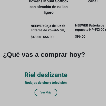
NEEWER Batería de
NEEWER Caja de luz de
repuesto NP-FZ100 
linterna de 26 «/65 cm,
2280 mAh con kit de
difusor de luz de
$
96.00
$
48.00
$
56.00
cargador USB de dob
liberación rápida 360°
canal
Bowens Mount Softbox
con aleación de nailon
ligero
¿Qué vas a comprar hoy?
Riel deslizante
Rodajes de cine y televisión
Ver Más