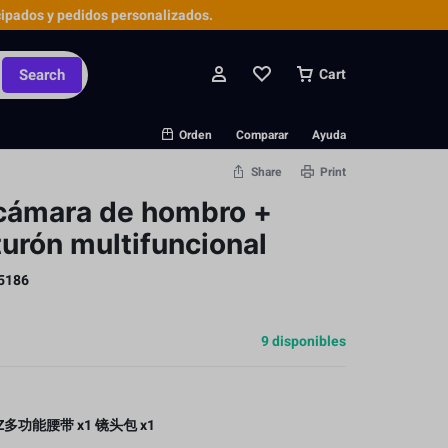
ipados y pedidos personalizados.
Search
Cart
Orden
Comparar
Ayuda
Share
Print
 cámara de hombro +
turón multifuncional
5186
9 disponibles
UZ多功能腰带 x1
镜头包 x1