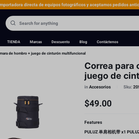
portadora directa de equipos fotográficos y aceptamos pedidos antic
TIENDA
Marcas
Descuento
Blog
Contáctenos
ámara de hombro + juego de cinturón multifuncional
Correa para
juego de cin
in
Accesorios
Sku:
20
$
49.00
Features
PULUZ 单肩相机带 x1
PUL