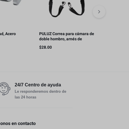
ad, Acero
PULUZ Correa para cámara de
Cabeza peque
doble hombro, arnés de
aluminio
correa de cámara de
$
28.00
$
5.00
liberación rápida ajustable
24/7 Centro de ayuda
Le responderemos dentro de
las 24 horas
nos en contacto