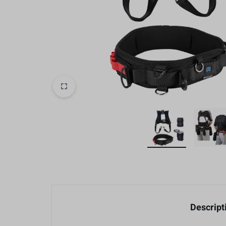
Baterias y Accesorios
Estabilización
Caja Protectore
Accesorios
Descript