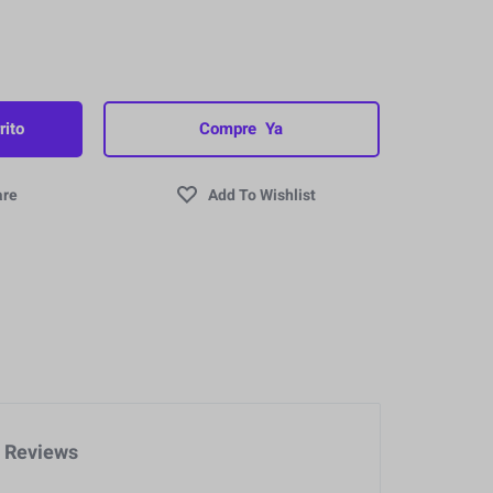
rito
Compre Ya
Reviews