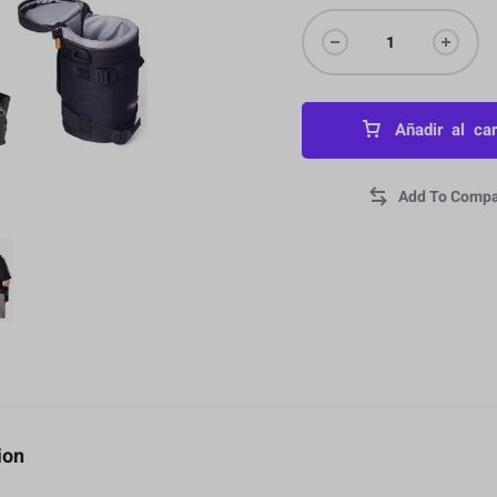
Añadir al car
ion