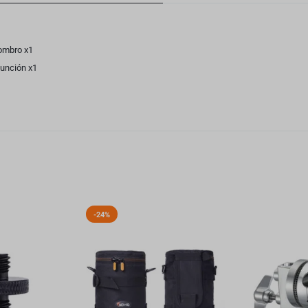
ombro x1
función x1
-24%