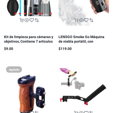
Kit de limpieza para cámaras y
LENSGO Smoke Go Máquina
objetivos, Contiene 7 artículos
de niebla portátil, con
nebulizador de control remoto
$
9.00
$
119.00
para fotografía
Agotado