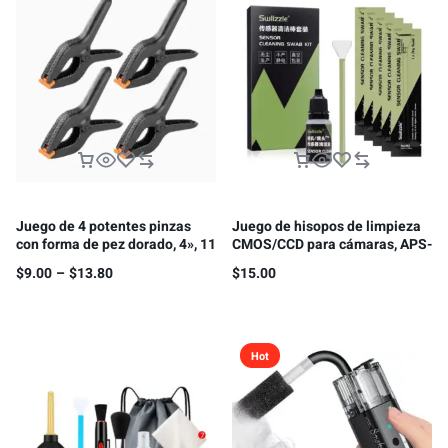
Juego de 4 potentes pinzas
Juego de hisopos de limpieza
con forma de pez dorado, 4», 11
CMOS/CCD para cámaras, APS-
cm
C, 16MM
$
9.00
–
$
13.80
$
15.00
Hot