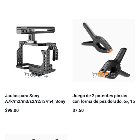
Jaulas para Sony
Juego de 2 potentes pinzas
A7k/m2/m3/s2/r2/r3/m4, Sony
con forma de pez dorado, 6», 15
FX30/FX3
cm
$
98.00
$
7.50