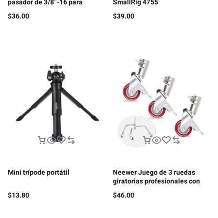
pasador de 3/8″-16 para
SmallRig 4755
ARRI/SMALLRIG
$
36.00
$
39.00
Mini trípode portátil
Neewer Juego de 3 ruedas
giratorias profesionales con
2.953 in/75mm de diámetro,
$
13.80
$
46.00
compatible con soporte C