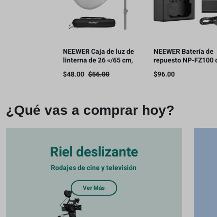
NEEWER Caja de luz de
NEEWER Batería de
linterna de 26 «/65 cm,
repuesto NP-FZ100 
difusor de luz de
2280 mAh con kit de
$
48.00
$
56.00
$
96.00
liberación rápida 360°
cargador USB de dob
Bowens Mount Softbox
canal
con aleación de nailon
ligero
¿Qué vas a comprar hoy?
Riel deslizante
Rodajes de cine y televisión
Ver Más