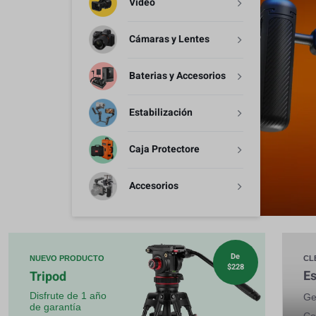
Video
Estabilización
Cámaras y Lentes
Caja Protectore
Baterias y Accesorios
Accesorios
Estabilización
Caja Protectore
Accesorios
De
NUEVO PRODUCTO
CL
$228
Es
Tripod
Disfrute de 1 año
Ge
de garantía