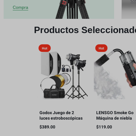
Co
Compra
Productos Seleccionad
Hot
Hot
Godox Juego de 2
LENSGO Smoke Go
luces estroboscópicas
Máquina de niebla
MS300V 600W para
portátil, con
$
389.00
$
119.00
estudio
nebulizador de contr
remoto para fotogra