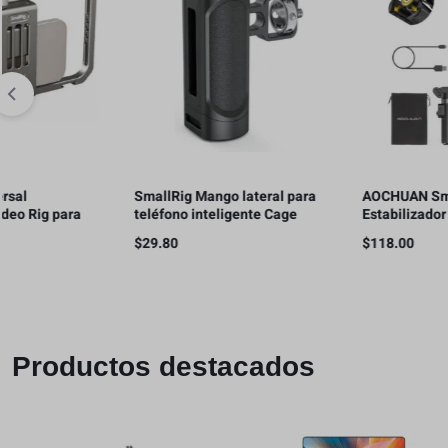
SmallRig Mango lateral para
AOCHUAN Smart X3 –
a
teléfono inteligente Cage
Estabilizador de cardán 
Phone Video Rig Ligero con
rotación de 360° , control
$
29.80
$
118.00
1/4 hilos – 2772
remoto magnético, trípo
abierto de un solo toque
Productos destacados