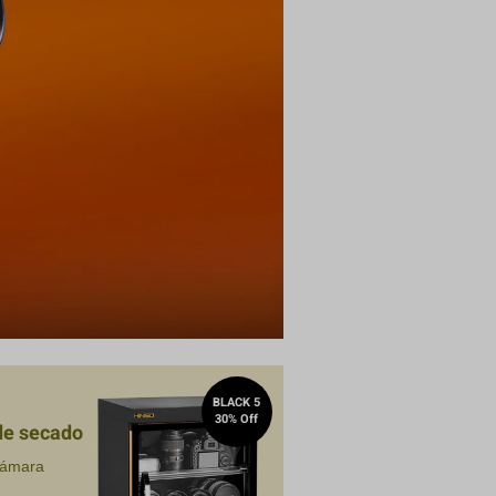
Compra
BLACK 5
30% Off
de secado
cámara