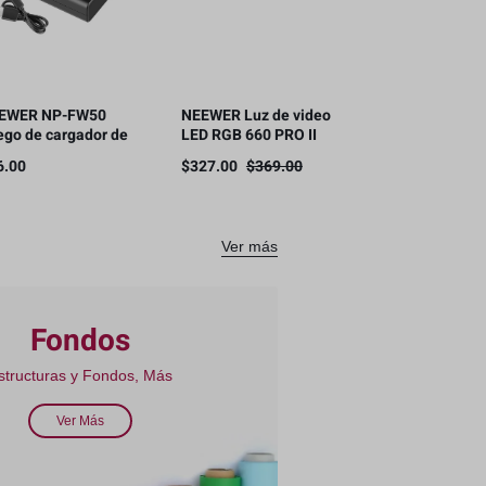
EWER NP-FW50
NEEWER Luz de video
ego de cargador de
LED RGB 660 PRO II
tería para SONY
mejorada con control
6.00
$
327.00
$
369.00
mara NP-FW50
de aplicación
mpatible
Ver más
Fondos
structuras y Fondos, Más
Ver Más