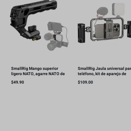
SmallRig Mango superior
SmallRig Jaula universal pa
ligero NATO, agarre NATO de
teléfono, kit de aparejo de
liberación rápida con riel
video para teléfono
$
49.90
$
109.00
NATO – 4345
inteligente con asas