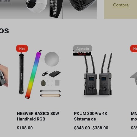
mpra
Compra
os
Hot
Agotado
H
NEEWER BASICS 30W
PX JM 300Pro 4K
MM
Handheld RGB
Sistema de
mo
Leuchtstab
transmisión de video
Sn
$
108.00
$
348.00
$
388.00
$
8
ol
35,5″/90cm, 5000mAh
inalámbrico,
co
fía
Typ C 45W in/30W Out
transmisor y receptor
ins