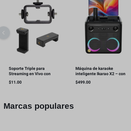
Soporte Triple para
Máquina de karaoke
Streaming en Vivo con
inteligente Ikarao X2 – con
Teléfonos Móviles, con 2 clips
pantalla de letras, tableta de
$
11.00
$
499.00
para teléfono
karaoke de 32GB, 2
micrófonos inalámbricos,
300W
Marcas populares