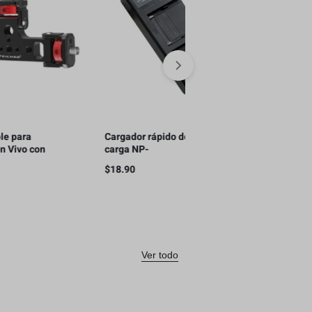
Cargador rápido de doble
Soporte Triple para
carga NP-
Streaming en Vivo con
F970/F750/F550(QC)
Teléfonos Móviles, con
$
18.90
$
11.00
para teléfono
Ver todo