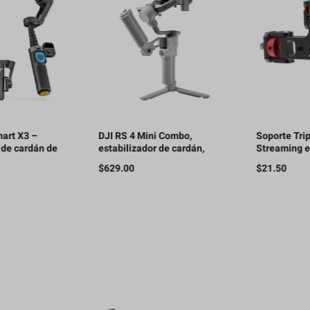
DJI RS 4 Mini Combo,
Soporte Triple para
de
estabilizador de cardán,
Streaming en Vivo con
bloqueo automático de ejes,
Teléfonos Móviles
$
629.00
$
21.50
de
seguimiento inteligente,
carga útil de 2 kg/4.4 lbs