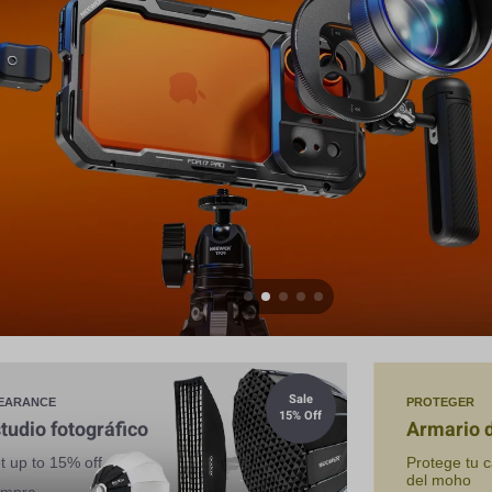
Sale
EARANCE
PROTEGER
15% Off
tudio fotográfico
Armario 
t up to 15% off
Protege tu 
del moho