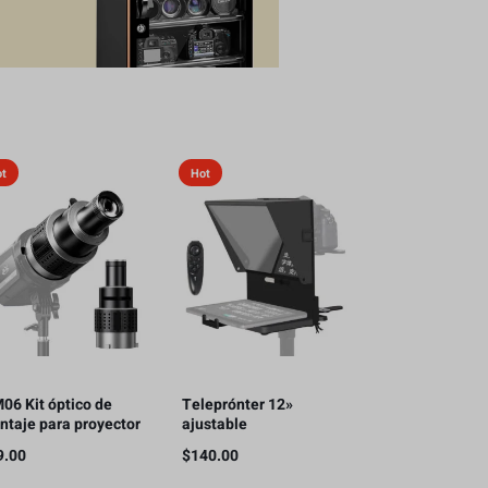
ot
Hot
06 Kit óptico de
Teleprónter 12»
ntaje para proyector
ajustable
oot Bowens con 5
iPad/camara/teléfono
9.00
$
140.00
lores de Gobos y 35
inteligente
erciones gráficas