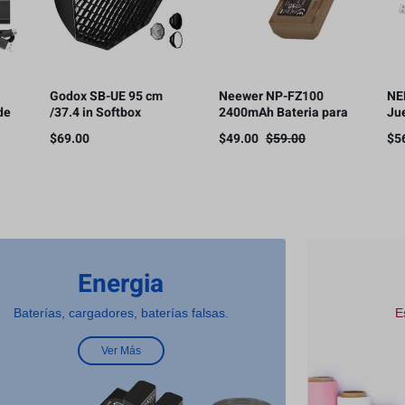
Godox SB-UE 95 cm
Neewer NP-FZ100
NE
de
/37.4 in Softbox
2400mAh Bateria para
Ju
Paraguas Octágono
Sony
ba
$
69.00
$
49.00
$
59.00
$
5
le
Bowens Mount, con
cá
rejilla de panal
co
Energia
Baterías, cargadores, baterías falsas.
E
Ver Más