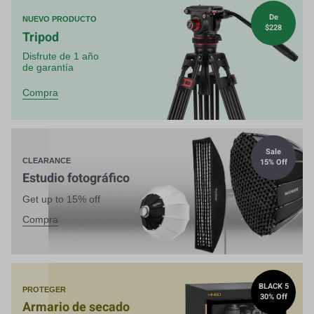
De
NUEVO PRODUCTO
$228
Tripod
Disfrute de 1 año
de garantía
Compra
Sale
15% Off
CLEARANCE
Estudio fotográfico
Get up to 15% off
Compra
BLACK 5
PROTEGER
30% Off
Armario de secado