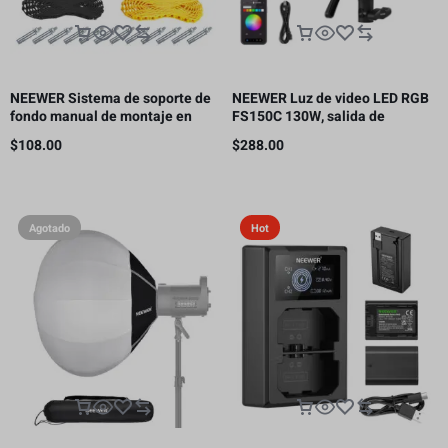
NEEWER Sistema de soporte de
NEEWER Luz de video LED RGB
fondo manual de montaje en
FS150C 130W, salida de
pared de 4 rodillos, capacidad
iluminación continua COB de
$
108.00
$
288.00
de carga por rodillo: 22 lb/10 kg
2500-7500K con CRI97/TLCI98
4 curvas de atenuación
Agotado
Hot