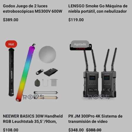
Godox Juego de 2 luces
LENSGO Smoke Go Máquina de
estroboscópicas MS300V 600W
niebla portátil, con nebulizador
para estudio
de control remoto para
$
389.00
$
119.00
fotografía
Hot
Agotado
NEEWER BASICS 30W Handheld
PX JM 300Pro 4K Sistema de
RGB Leuchtstab 35,5″/90cm,
transmisión de video
5000mAh Typ C 45W in/30W Out
inalámbrico, transmisor y
$
108.00
$
348.00
$
388.00