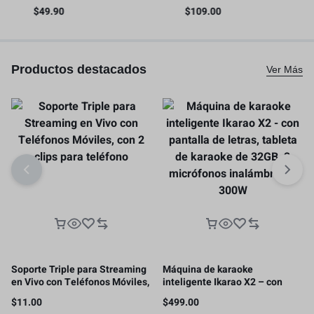
liberación rápida con riel NATO
video para teléfono inteligente
$
49.90
$
109.00
os
– 4345
con asas
Productos destacados
Ver Más
Soporte Triple para Streaming
Máquina de karaoke
en Vivo con Teléfonos Móviles,
inteligente Ikarao X2 – con
con 2 clips para teléfono
pantalla de letras, tableta de
$
11.00
$
499.00
karaoke de 32GB, 2 micrófonos