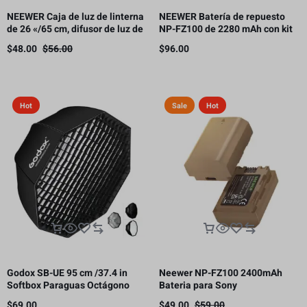
NEEWER Caja de luz de linterna
NEEWER Batería de repuesto
de 26 «/65 cm, difusor de luz de
NP-FZ100 de 2280 mAh con kit
liberación rápida 360° Bowens
de cargador USB de doble canal
$
48.00
$
56.00
$
96.00
Mount Softbox con aleación de
nailon ligero
Hot
Sale
Hot
Godox SB-UE 95 cm /37.4 in
Neewer NP-FZ100 2400mAh
Softbox Paraguas Octágono
Bateria para Sony
Bowens Mount, con rejilla de
$
69.00
$
49.00
$
59.00