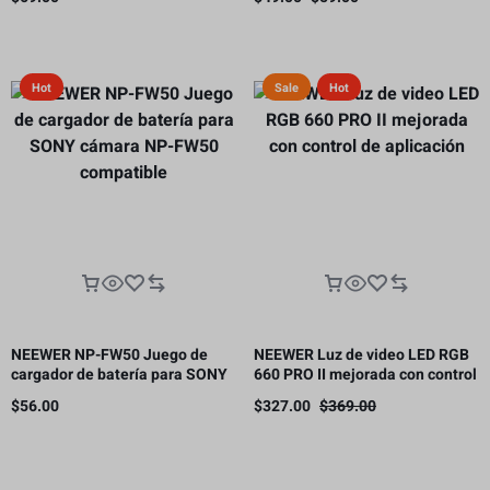
panal
Hot
Sale
Hot
NEEWER NP-FW50 Juego de
NEEWER Luz de video LED RGB
cargador de batería para SONY
660 PRO II mejorada con control
cámara NP-FW50 compatible
de aplicación
$
56.00
$
327.00
$
369.00