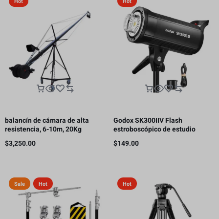
Hot
Hot
balancín de cámara de alta
Godox SK300IIV Flash
resistencia, 6-10m, 20Kg
estroboscópico de estudio
fotográfico, 300 Ws GN58 5700K
$
3,250.00
$
149.00
Bowens
Sale
Hot
Hot