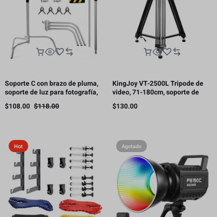
Soporte C con brazo de pluma,
KingJoy VT-2500L Tripode de
soporte de luz para fotografía,
video, 71-180cm, soporte de
3.3 m, 10 kg de carga（Este
carga 11kg.
$
108.00
$
118.00
$
130.00
producto está sujeto a gastos
de envío.）
Hot
Agotado