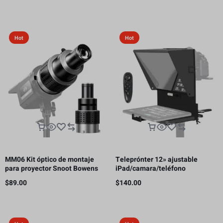
receptor HDMI, 300m
Hot
Hot
MM06 Kit óptico de montaje
Teleprónter 12» ajustable
para proyector Snoot Bowens
iPad/camara/teléfono
con 5 colores de Gobos y 35
inteligente
$
89.00
$
140.00
inserciones gráficas