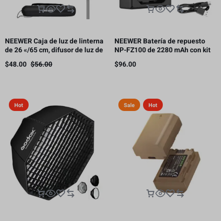
NEEWER Caja de luz de linterna
NEEWER Batería de repuesto
de 26 «/65 cm, difusor de luz de
NP-FZ100 de 2280 mAh con kit
liberación rápida 360° Bowens
de cargador USB de doble canal
$
48.00
$
56.00
$
96.00
Mount Softbox con aleación de
nailon ligero
Hot
Sale
Hot