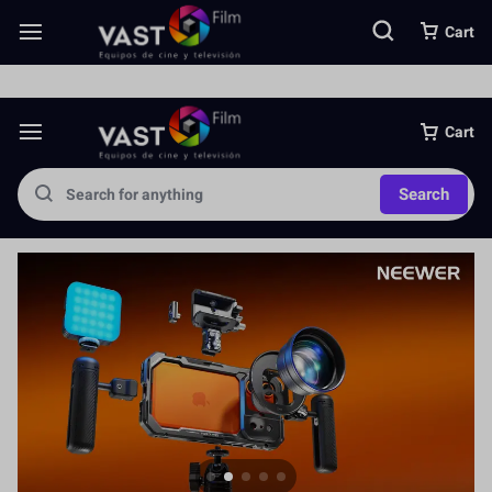
Somos una importante empresa importadora directa de equipos foto
Cart
Cart
Search
Jaula para Cámara
Más