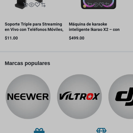
Soporte Triple para Streaming
Máquina de karaoke
en Vivo con Teléfonos Móviles,
inteligente Ikarao X2 – con
con 2 clips para teléfono
pantalla de letras, tableta de
$
11.00
$
499.00
karaoke de 32GB, 2 micrófonos
inalámbricos, 300W
Marcas populares