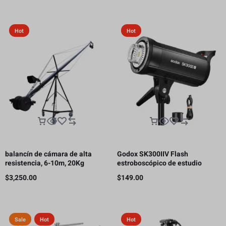
Hot
Hot
balancín de cámara de alta
Godox SK300IIV Flash
resistencia, 6-10m, 20Kg
estroboscópico de estudio
fotográfico, 300 Ws GN58 5700K
$
3,250.00
$
149.00
Bowens
Sale
Hot
Hot