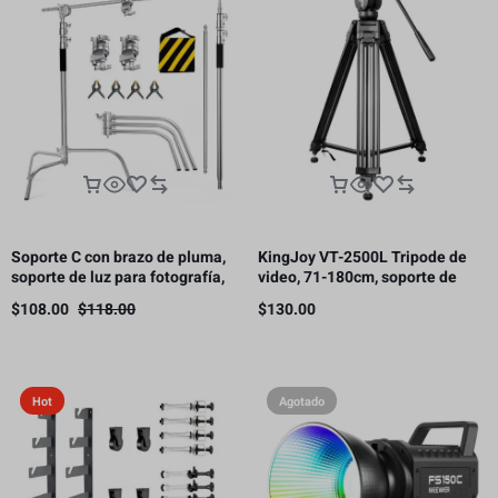
Soporte C con brazo de pluma,
KingJoy VT-2500L Tripode de
soporte de luz para fotografía,
video, 71-180cm, soporte de
3.3 m, 10 kg de carga（Este
carga 11kg.
$
108.00
$
118.00
$
130.00
producto está sujeto a gastos
de envío.）
Hot
Agotado