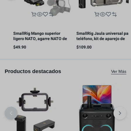
SmallRig Mango superior
SmallRig Jaula universal para
ligero NATO, agarre NATO de
teléfono, kit de aparejo de
liberación rápida con riel NATO
video para teléfono inteligente
$
49.90
$
109.00
s
– 4345
con asas
Productos destacados
Ver Más