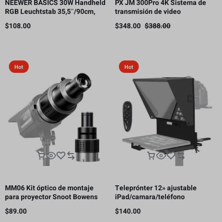
NEEWER BASICS 30W Handheld
PX JM 300Pro 4K Sistema de
RGB Leuchtstab 35,5″/90cm,
transmisión de video
5000mAh Typ C 45W in/30W Out
inalámbrico, transmisor y
$
108.00
$
348.00
$
388.00
receptor HDMI, 300m
Hot
Hot
MM06 Kit óptico de montaje
Teleprónter 12» ajustable
para proyector Snoot Bowens
iPad/camara/teléfono
con 5 colores de Gobos y 35
inteligente
$
89.00
$
140.00
inserciones gráficas