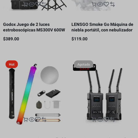
Godox Juego de 2 luces
LENSGO Smoke Go Máquina de
estroboscópicas MS300V 600W
niebla portátil, con nebulizador
para estudio
de control remoto para
$
389.00
$
119.00
fotografía
Hot
Agotado