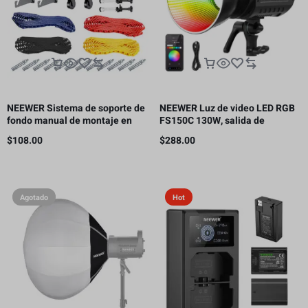
NEEWER Sistema de soporte de
NEEWER Luz de video LED RGB
fondo manual de montaje en
FS150C 130W, salida de
pared de 4 rodillos, capacidad
iluminación continua COB de
$
108.00
$
288.00
de carga por rodillo: 22 lb/10 kg
2500-7500K con CRI97/TLCI98
4 curvas de atenuación
Agotado
Hot