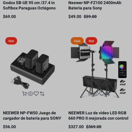
Godox SB-UE 95 cm /37.4 in
Neewer NP-FZ100 2400mAh
Softbox Paraguas Octágono
Bateria para Sony
Bowens Mount, con rejilla de
$
69.00
$
49.00
$
59.00
panal
Hot
Sale
Hot
NEEWER NP-FW50 Juego de
NEEWER Luz de video LED RGB
cargador de batería para SONY
660 PRO II mejorada con control
cámara NP-FW50 compatible
de aplicación
$
56.00
$
327.00
$
369.00