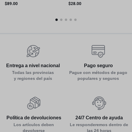
inteligente de 3 ejes, cardán
OTAN
$
89.00
$
28.00
plegable de mano para
iPhone16 15 14 13 12 Pro Max
Entrega a nivel nacional
Pago seguro
Todas las provincias
Pague con métodos de pago
y regiones del país
populares y seguros
Política de devoluciones
24/7 Centro de ayuda
Los artículos deben
Le responderemos dentro de
devolverse
las 24 horas