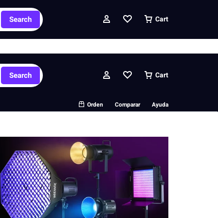
ipados y pedidos personalizados.
Search
Cart
Search
Cart
Orden
Comparar
Ayuda