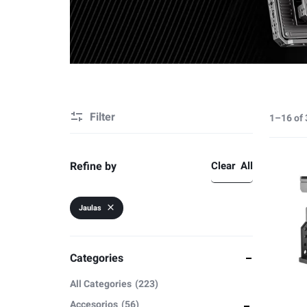
Video
Estabilización
Cámaras y Lentes
Caja Protectore
Baterias y Accesorios
Accesorios
Filter
Estabilización
1–16 of 
Caja Protectore
Refine by
Clear All
Accesorios
Jaulas
Categories
All Categories
223
Accesorios
56