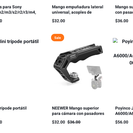
s para Sony
Mango empuñadura lateral
Mango su
2/m3/s2/r2/r3/m4,
universal, acoples de
con pasa
 FX30/FX3
1/4″-20
para AR
00
$
32.00
$
36.00
Sale
rípode portátil
NEEWER Mango superior
Poyinco 
para cámara con pasadores
A6000/A
de localización ARRI de 3/8
0, JN-13
80
$
32.00
$
36.00
$
56.00
pulgadas