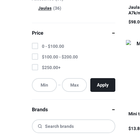
Jaula
Jaulas
36
A7k/m
Sony
$
98.
Price
0 -
$
100.00
$
100.00
-
$
200.00
$
250.00
+
Apply
Brands
Mini t
$
13.