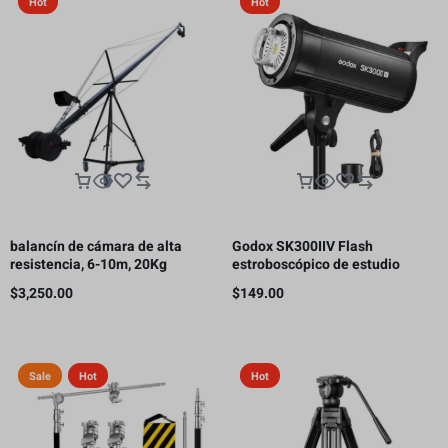
Hot
Hot
balancín de cámara de alta
Godox SK300IIV Flash
resistencia, 6-10m, 20Kg
estroboscópico de estudio
fotográfico, 300 Ws GN58 5700K
$
3,250.00
$
149.00
Bowens
Sale
Hot
Hot