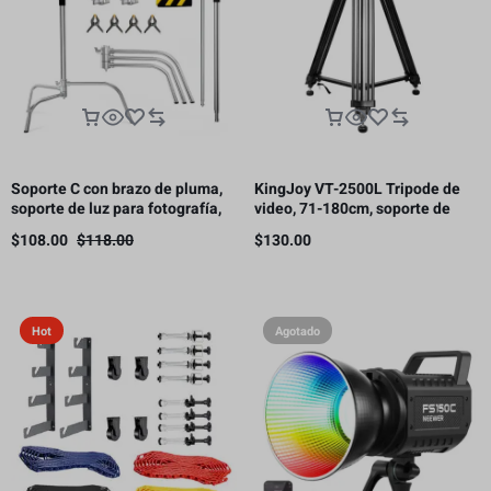
Soporte C con brazo de pluma,
KingJoy VT-2500L Tripode de
soporte de luz para fotografía,
video, 71-180cm, soporte de
3.3 m, 10 kg de carga（Este
carga 11kg.
$
108.00
$
118.00
$
130.00
producto está sujeto a gastos
de envío.）
Hot
Agotado