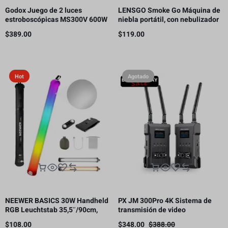
Godox Juego de 2 luces
LENSGO Smoke Go Máquina de
estroboscópicas MS300V 600W
niebla portátil, con nebulizador
para estudio
de control remoto para
$
389.00
$
119.00
fotografía
Hot
Agotado
NEEWER BASICS 30W Handheld
PX JM 300Pro 4K Sistema de
RGB Leuchtstab 35,5″/90cm,
transmisión de video
5000mAh Typ C 45W in/30W Out
inalámbrico, transmisor y
$
108.00
$
348.00
$
388.00