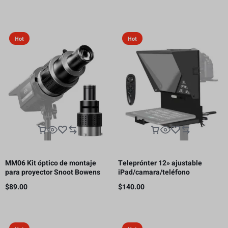
receptor HDMI, 300m
Hot
Hot
MM06 Kit óptico de montaje
Teleprónter 12» ajustable
para proyector Snoot Bowens
iPad/camara/teléfono
con 5 colores de Gobos y 35
inteligente
$
89.00
$
140.00
inserciones gráficas