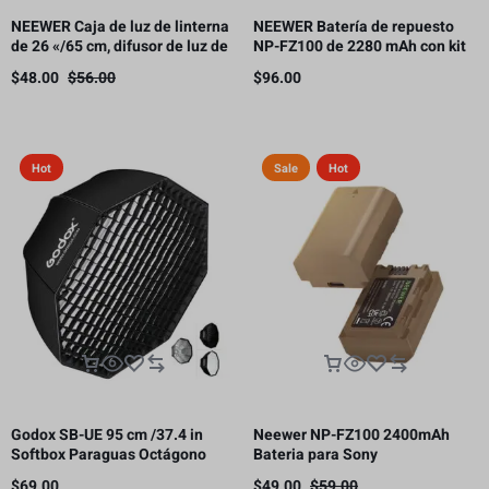
NEEWER Caja de luz de linterna
NEEWER Batería de repuesto
de 26 «/65 cm, difusor de luz de
NP-FZ100 de 2280 mAh con kit
liberación rápida 360° Bowens
de cargador USB de doble canal
$
48.00
$
56.00
$
96.00
Mount Softbox con aleación de
nailon ligero
Hot
Sale
Hot
Godox SB-UE 95 cm /37.4 in
Neewer NP-FZ100 2400mAh
Softbox Paraguas Octágono
Bateria para Sony
Bowens Mount, con rejilla de
$
69.00
$
49.00
$
59.00