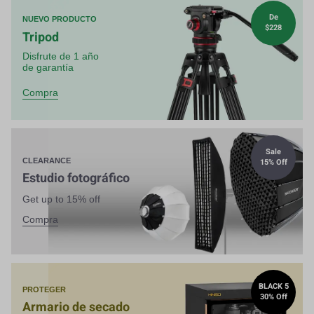
De
NUEVO PRODUCTO
$228
Tripod
Disfrute de 1 año
de garantía
Compra
Sale
15% Off
CLEARANCE
Estudio fotográfico
Get up to 15% off
Compra
BLACK 5
PROTEGER
30% Off
Armario de secado