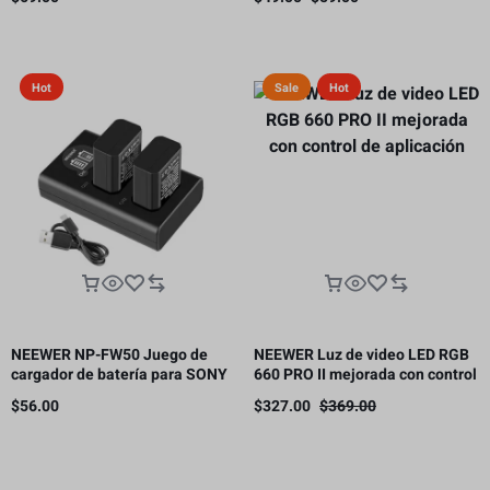
panal
Hot
Sale
Hot
NEEWER NP-FW50 Juego de
NEEWER Luz de video LED RGB
cargador de batería para SONY
660 PRO II mejorada con control
cámara NP-FW50 compatible
de aplicación
$
56.00
$
327.00
$
369.00