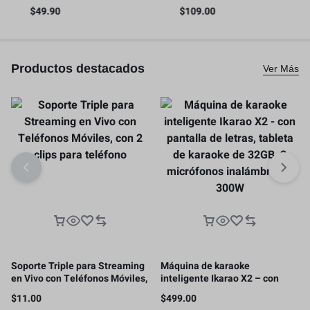
liberación rápida con riel NATO
video para teléfono inteligente
$
49.90
$
109.00
s
– 4345
con asas
Productos destacados
Ver Más
Soporte Triple para Streaming
Máquina de karaoke
en Vivo con Teléfonos Móviles,
inteligente Ikarao X2 – con
con 2 clips para teléfono
pantalla de letras, tableta de
$
11.00
$
499.00
karaoke de 32GB, 2 micrófonos