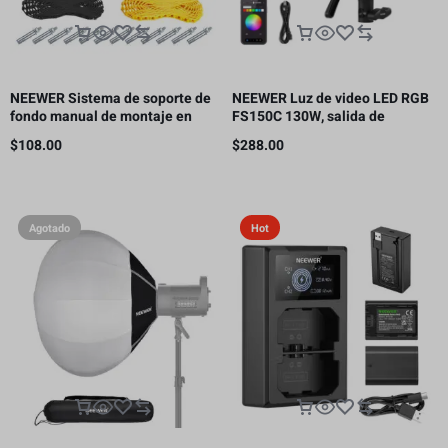
NEEWER Sistema de soporte de
NEEWER Luz de video LED RGB
fondo manual de montaje en
FS150C 130W, salida de
pared de 4 rodillos, capacidad
iluminación continua COB de
$
108.00
$
288.00
de carga por rodillo: 22 lb/10 kg
2500-7500K con CRI97/TLCI98
4 curvas de atenuación
Agotado
Hot