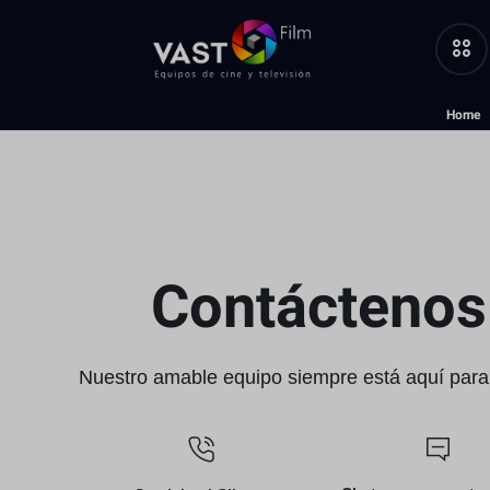
VASTOFILM
LA
Home
Luz
TIENDA
CASA
DEL
Trípodes y Accesorios
FOTÓGRAFO
Micrófono
Contáctenos
PROFESIONAL
Estudio
Nuestro amable equipo siempre está aquí para 
Video
Cámaras y Lentes