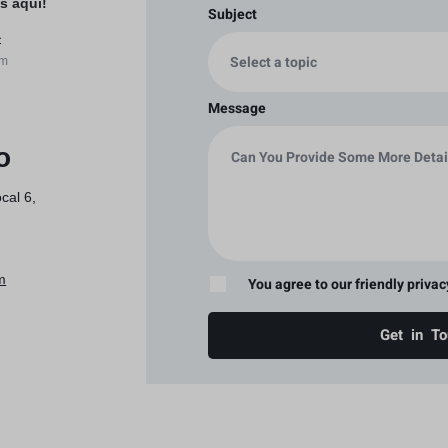
s aquí!
Subject
a
pm
Message
o
cal 6,
m
You agree to our friendly privac