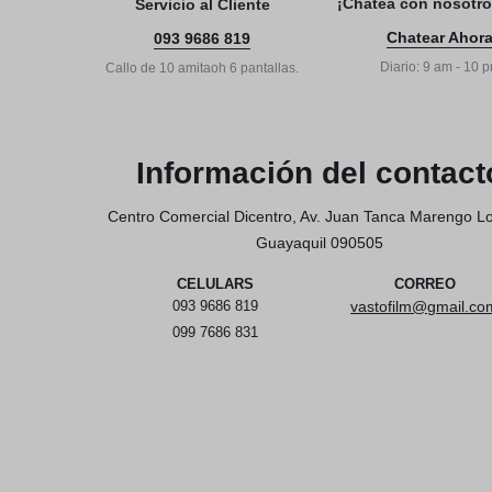
¡Chatea con nosotro
Servicio al Cliente
Baterias y Accesorios
Chatear Ahor
093 9686 819
Estabilización
Diario: 9 am - 10 
Callo de 10 amitaoh 6 pantallas.
Caja Protectore
Información del contact
Accesorios
Centro Comercial Dicentro, Av. Juan Tanca Marengo Lo
Guayaquil 090505
CELULARS
CORREO
093 9686 819
vastofilm@gmail.co
099 7686 831