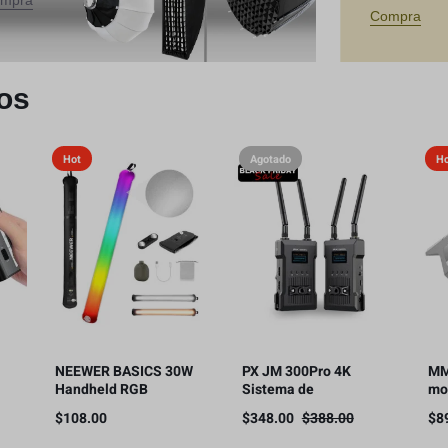
mpra
Compra
os
Hot
Agotado
H
NEEWER BASICS 30W
PX JM 300Pro 4K
MM
Handheld RGB
Sistema de
mo
Leuchtstab
transmisión de video
Sn
$
108.00
$
348.00
$
388.00
$
8
ol
35,5″/90cm, 5000mAh
inalámbrico,
co
fía
Typ C 45W in/30W Out
transmisor y receptor
ins