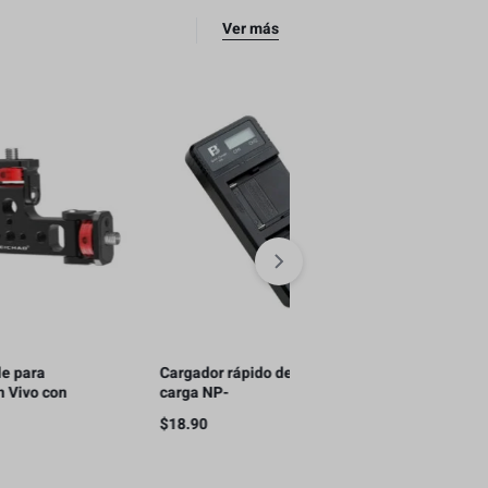
Ver más
Cargador rápido de doble
Soporte Triple para
carga NP-
Streaming en Vivo con
F970/F750/F550(QC)
Teléfonos Móviles, con 2
$
18.90
$
11.00
para teléfono