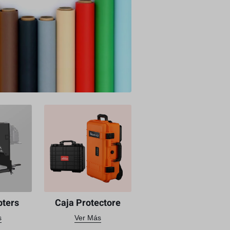
pters
Caja Protectore
s
Ver Más