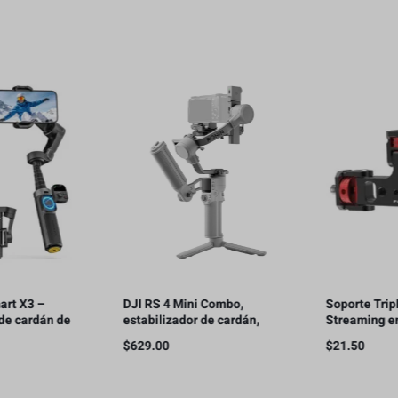
DJI RS 4 Mini Combo,
Soporte Triple para
estabilizador de cardán,
Streaming en Vivo con
bloqueo automático de ejes,
Teléfonos Móviles
$
629.00
$
21.50
seguimiento inteligente,
carga útil de 2 kg/4.4 lbs