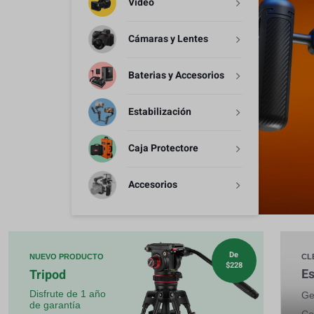
Video
Estabilización
Cámaras y Lentes
Caja Protectore
Baterias y Accesorios
Accesorios
Estabilización
Caja Protectore
Accesorios
De
NUEVO PRODUCTO
CL
$228
Es
Tripod
Disfrute de 1 año
Ge
de garantía