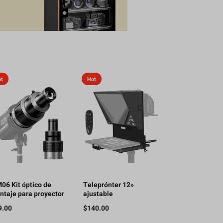
ot
Hot
06 Kit óptico de
Teleprónter 12»
ntaje para proyector
ajustable
oot Bowens con 5
iPad/camara/teléfono
9.00
$
140.00
lores de Gobos y 35
inteligente
erciones gráficas