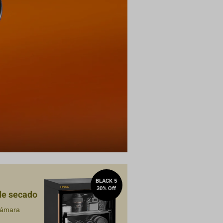
Compra
BLACK 5
30% Off
de secado
cámara