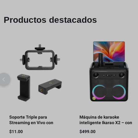
Productos destacados
Soporte Triple para
Máquina de karaoke
Streaming en Vivo con
inteligente Ikarao X2 – con
Teléfonos Móviles, con 2 clips
pantalla de letras, tableta de
$
11.00
$
499.00
para teléfono
karaoke de 32GB, 2