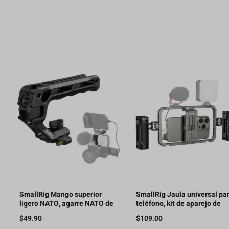
SmallRig Mango superior
SmallRig Jaula universal pa
ligero NATO, agarre NATO de
teléfono, kit de aparejo de
liberación rápida con riel
video para teléfono
$
49.90
$
109.00
NATO – 4345
inteligente con asas