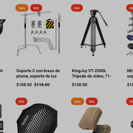
HDMI, 300m
Sale
Hot
Hot
H
sh
Soporte C con brazo de
KingJoy VT-2500L
NE
pluma, soporte de luz
Tripode de video, 71-
so
para fotografía, 3.3 m,
180cm, soporte de
ma
$
108.00
$
118.00
$
130.00
$
1
10 kg de carga（Este
carga 11kg.
par
producto está sujeto a
ca
gastos de envío.）
rod
Hot
Sale
Hot
H