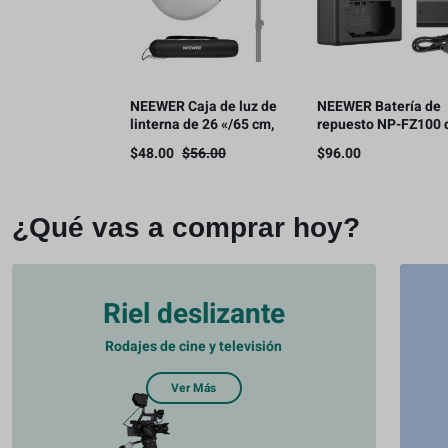
NEEWER Caja de luz de
NEEWER Batería de
linterna de 26 «/65 cm,
repuesto NP-FZ100 
difusor de luz de
2280 mAh con kit de
$
48.00
$
56.00
$
96.00
liberación rápida 360°
cargador USB de dob
Bowens Mount Softbox
canal
con aleación de nailon
ligero
¿Qué vas a comprar hoy?
Riel deslizante
Rodajes de cine y televisión
Ver Más