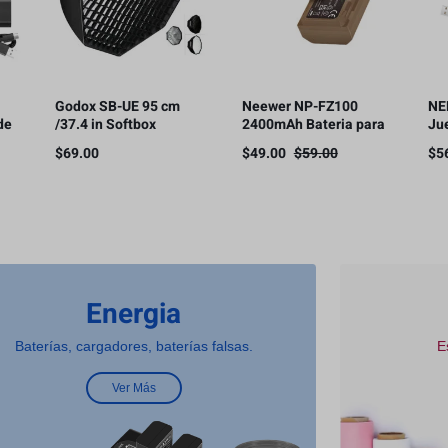
Godox SB-UE 95 cm
Neewer NP-FZ100
NE
de
/37.4 in Softbox
2400mAh Bateria para
Ju
Paraguas Octágono
Sony
ba
$
69.00
$
49.00
$
59.00
$
5
le
Bowens Mount, con
cá
rejilla de panal
co
Energia
Baterías, cargadores, baterías falsas.
E
Ver Más