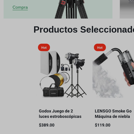
Co
Compra
Productos Seleccionad
Hot
Hot
Godox Juego de 2
LENSGO Smoke Go
luces estroboscópicas
Máquina de niebla
MS300V 600W para
portátil, con
$
389.00
$
119.00
estudio
nebulizador de contr
remoto para fotogra