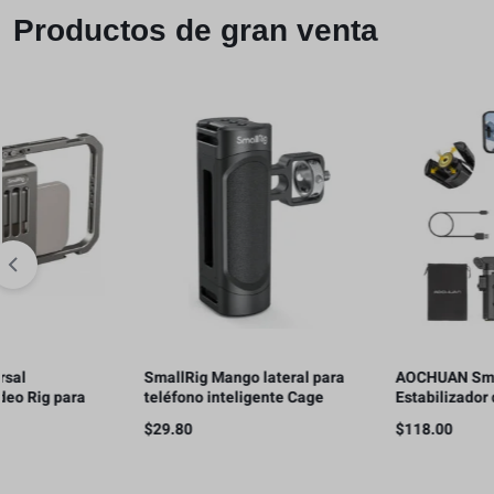
Productos de gran venta
SmallRig Mango lateral para
AOCHUAN Smart X3 –
teléfono inteligente Cage
Estabilizador de cardán de
Phone Video Rig Ligero con
rotación de 360° , control
$
29.80
$
118.00
1/4 hilos – 2772
remoto magnético, trípode
abierto de un solo toque