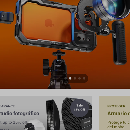
Sale
EARANCE
PROTEGER
15% Off
tudio fotográfico
Armario 
t up to 15% off
Protege tu 
del moho