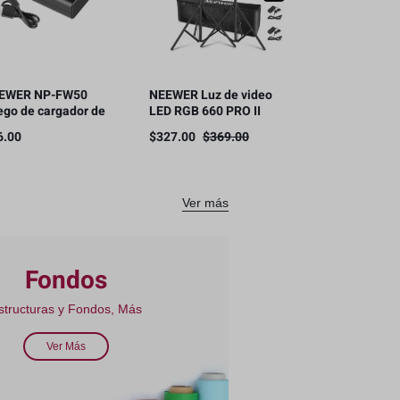
EWER NP-FW50
NEEWER Luz de video
ego de cargador de
LED RGB 660 PRO II
tería para SONY
mejorada con control
6.00
$
327.00
$
369.00
mara NP-FW50
de aplicación
mpatible
Ver más
Fondos
structuras y Fondos, Más
Ver Más