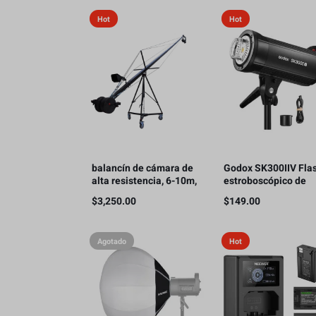
Hot
Hot
balancín de cámara de
Godox SK300IIV Fla
alta resistencia, 6-10m,
estroboscópico de
20Kg
estudio fotográfico,
$
3,250.00
$
149.00
300 Ws GN58 5700K
Bowens
Agotado
Hot