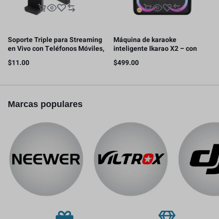
Soporte Triple para Streaming
Máquina de karaoke
en Vivo con Teléfonos Móviles,
inteligente Ikarao X2 – con
con 2 clips para teléfono
pantalla de letras, tableta de
$
11.00
$
499.00
karaoke de 32GB, 2 micrófonos
inalámbricos, 300W
Marcas populares