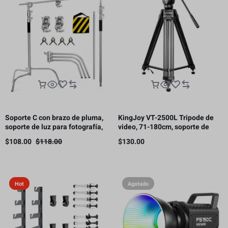
Soporte C con brazo de pluma,
KingJoy VT-2500L Tripode de
soporte de luz para fotografía,
video, 71-180cm, soporte de
3.3 m, 10 kg de carga（Este
carga 11kg.
$
108.00
$
118.00
$
130.00
producto está sujeto a gastos
de envío.）
Hot
Agotado