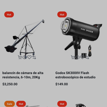
Hot
Hot
balancín de cámara de alta
Godox SK300IIV Flash
resistencia, 6-10m, 20Kg
estroboscópico de estudio
fotográfico, 300 Ws GN58 5700K
$
3,250.00
$
149.00
Bowens
Sale
Hot
Hot