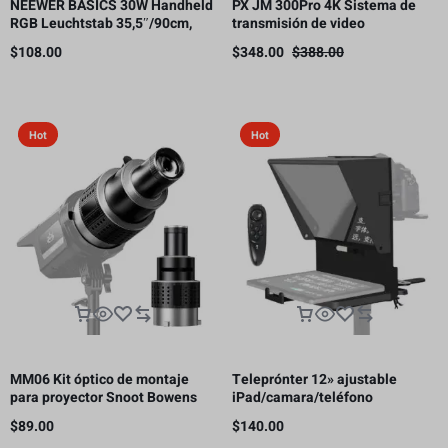
NEEWER BASICS 30W Handheld
PX JM 300Pro 4K Sistema de
RGB Leuchtstab 35,5″/90cm,
transmisión de video
5000mAh Typ C 45W in/30W Out
inalámbrico, transmisor y
$
108.00
$
348.00
$
388.00
receptor HDMI, 300m
Hot
Hot
MM06 Kit óptico de montaje
Teleprónter 12» ajustable
para proyector Snoot Bowens
iPad/camara/teléfono
con 5 colores de Gobos y 35
inteligente
$
89.00
$
140.00
inserciones gráficas