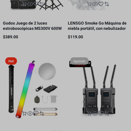
Godox Juego de 2 luces
LENSGO Smoke Go Máquina de
estroboscópicas MS300V 600W
niebla portátil, con nebulizador
para estudio
de control remoto para
$
389.00
$
119.00
fotografía
Hot
Agotado