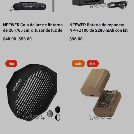
NEEWER Caja de luz de linterna
NEEWER Batería de repuesto
de 26 «/65 cm, difusor de luz de
NP-FZ100 de 2280 mAh con kit
liberación rápida 360° Bowens
de cargador USB de doble canal
$
48.00
$
56.00
$
96.00
Mount Softbox con aleación de
nailon ligero
Hot
Sale
Hot