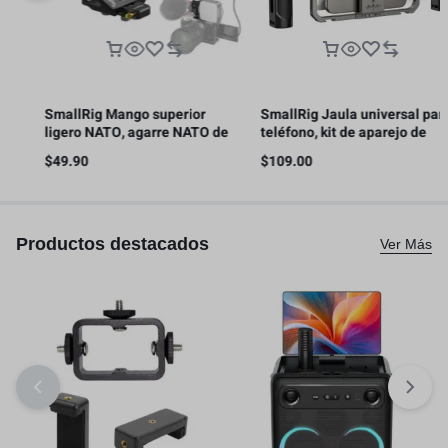
SmallRig Mango superior
SmallRig Jaula universal para
ligero NATO, agarre NATO de
teléfono, kit de aparejo de
liberación rápida con riel NATO
video para teléfono inteligente
$
49.90
$
109.00
s
– 4345
con asas
Productos destacados
Ver Más