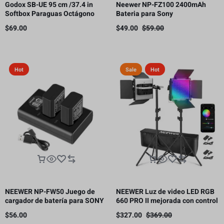
Godox SB-UE 95 cm /37.4 in
Neewer NP-FZ100 2400mAh
Softbox Paraguas Octágono
Bateria para Sony
Bowens Mount, con rejilla de
$
69.00
$
49.00
$
59.00
panal
Hot
Sale
Hot
NEEWER NP-FW50 Juego de
NEEWER Luz de video LED RGB
cargador de batería para SONY
660 PRO II mejorada con control
cámara NP-FW50 compatible
de aplicación
$
56.00
$
327.00
$
369.00