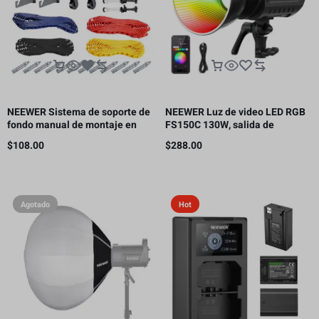
NEEWER Sistema de soporte de
NEEWER Luz de video LED RGB
fondo manual de montaje en
FS150C 130W, salida de
pared de 4 rodillos, capacidad
iluminación continua COB de
$
108.00
$
288.00
de carga por rodillo: 22 lb/10 kg
2500-7500K con CRI97/TLCI98
4 curvas de atenuación
Agotado
Hot