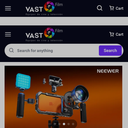
Somos una importante empresa importadora directa de equipos foto
Cart
Cart
Search
Jaula para Cámara
Más