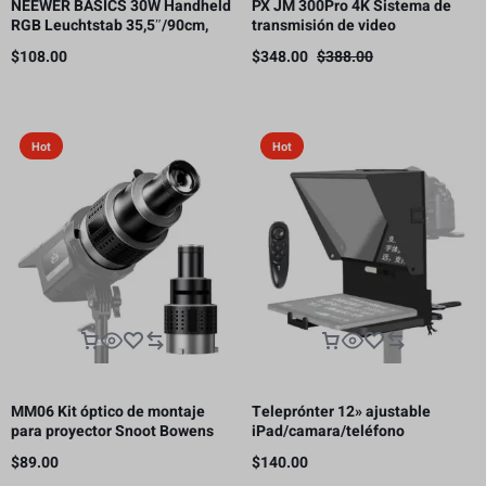
NEEWER BASICS 30W Handheld
PX JM 300Pro 4K Sistema de
RGB Leuchtstab 35,5″/90cm,
transmisión de video
5000mAh Typ C 45W in/30W Out
inalámbrico, transmisor y
$
108.00
$
348.00
$
388.00
receptor HDMI, 300m
Hot
Hot
MM06 Kit óptico de montaje
Teleprónter 12» ajustable
para proyector Snoot Bowens
iPad/camara/teléfono
con 5 colores de Gobos y 35
inteligente
$
89.00
$
140.00
inserciones gráficas