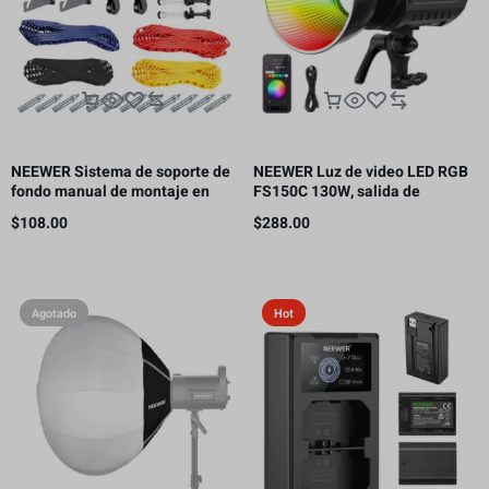
NEEWER Sistema de soporte de
NEEWER Luz de video LED RGB
fondo manual de montaje en
FS150C 130W, salida de
pared de 4 rodillos, capacidad
iluminación continua COB de
$
108.00
$
288.00
de carga por rodillo: 22 lb/10 kg
2500-7500K con CRI97/TLCI98
4 curvas de atenuación
Agotado
Hot