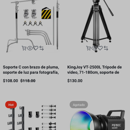
Soporte C con brazo de pluma,
KingJoy VT-2500L Tripode de
soporte de luz para fotografía,
video, 71-180cm, soporte de
3.3 m, 10 kg de carga（Este
carga 11kg.
$
108.00
$
118.00
$
130.00
producto está sujeto a gastos
de envío.）
Hot
Agotado