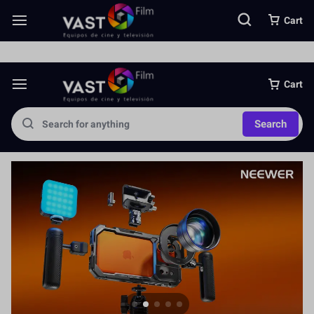
Somos una importante empresa importadora directa de equipos foto
Cart
Cart
Search
Jaula para Cámara
Más