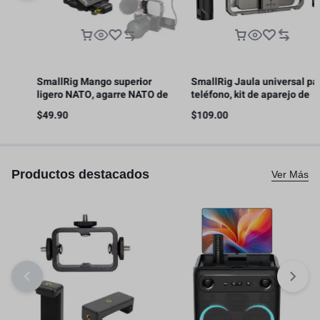
SmallRig Mango superior
SmallRig Jaula universal para
ligero NATO, agarre NATO de
teléfono, kit de aparejo de
liberación rápida con riel NATO
video para teléfono inteligente
$
49.90
$
109.00
os
– 4345
con asas
Productos destacados
Ver Más