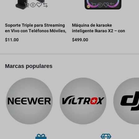
Soporte Triple para Streaming
Máquina de karaoke
en Vivo con Teléfonos Móviles,
inteligente Ikarao X2 – con
con 2 clips para teléfono
pantalla de letras, tableta de
$
11.00
$
499.00
karaoke de 32GB, 2 micrófonos
inalámbricos, 300W
Marcas populares