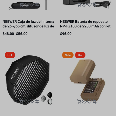
NEEWER Caja de luz de linterna
NEEWER Batería de repuesto
de 26 «/65 cm, difusor de luz de
NP-FZ100 de 2280 mAh con kit
liberación rápida 360° Bowens
de cargador USB de doble canal
$
48.00
$
56.00
$
96.00
Mount Softbox con aleación de
nailon ligero
Hot
Sale
Hot