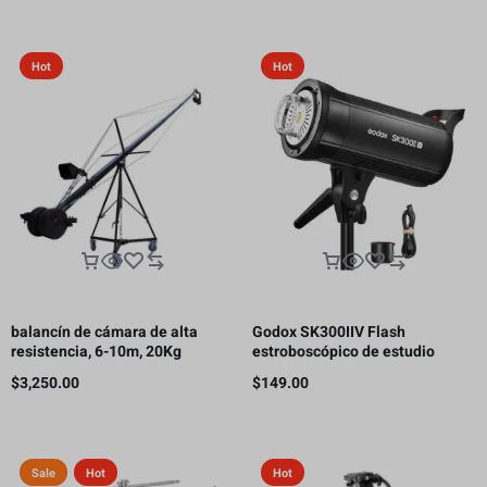
Hot
Hot
balancín de cámara de alta
Godox SK300IIV Flash
resistencia, 6-10m, 20Kg
estroboscópico de estudio
fotográfico, 300 Ws GN58 5700K
$
3,250.00
$
149.00
Bowens
Sale
Hot
Hot