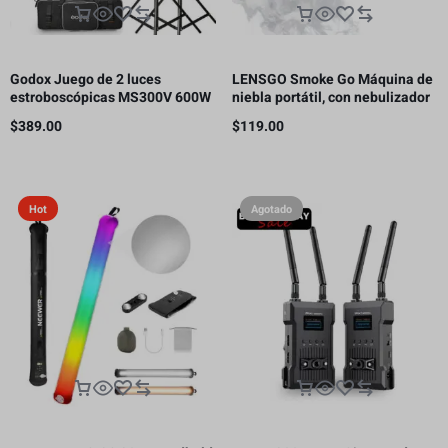
Godox Juego de 2 luces
LENSGO Smoke Go Máquina de
estroboscópicas MS300V 600W
niebla portátil, con nebulizador
para estudio
de control remoto para
$
389.00
$
119.00
fotografía
Hot
Agotado