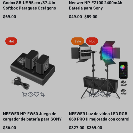
Godox SB-UE 95 cm /37.4 in
Neewer NP-FZ100 2400mAh
Softbox Paraguas Octágono
Bateria para Sony
Bowens Mount, con rejilla de
$
69.00
$
49.00
$
59.00
panal
Hot
Sale
Hot
NEEWER NP-FW50 Juego de
NEEWER Luz de video LED RGB
cargador de batería para SONY
660 PRO II mejorada con control
cámara NP-FW50 compatible
de aplicación
$
56.00
$
327.00
$
369.00