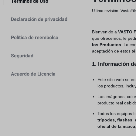
Términos de Uso
Cámaras y Lentes
Ultima revisión: VastoFi
Estabilización
Declaración de privacidad
Baterias y Accesorios
Caja Protectore
Bienvenido a
VASTO 
Política de reembolso
que ofrecemos, le ped
Estabilización
los Productos
. La co
Accesorios
aceptación de estos té
Seguridad
Caja Protectore
1. Información d
Acuerdo de Licencia
Accesorios
Este sitio web se e
los productos, inclu
Las imágenes, color
producto real debido 
Todos los equipos fo
trípodes, flashes, 
oficial de la marca