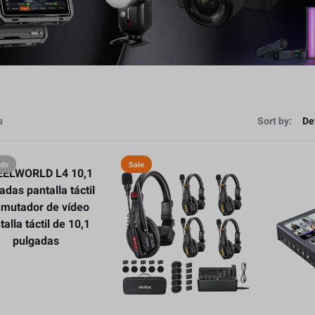
s
Sort by:
ado
Sale