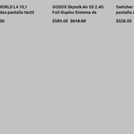
WORLD L4 10,1
GODOX Skytalk Air 5S 2.4G
Switcher
das pantalla táctil
Full-Duplex Sistema de
pantalla 
tador de vídeo
intercomunicación
.00
$
589.00
$
618.00
$
528.00
la táctil de 10,1
adas