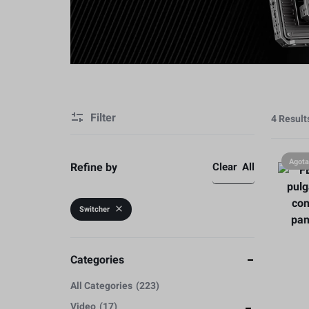
Video
Estabilización
Cámaras y Lentes
Caja Protectore
Baterias y Accesorios
Accesorios
Filter
Estabilización
4 Result
Caja Protectore
Agot
Refine by
Clear All
Accesorios
Switcher
Categories
All Categories
223
Video
17