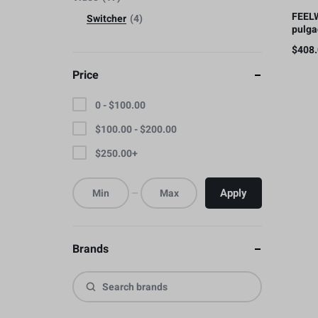
FEEL
Switcher
4
pulga
conmu
$
408
pantal
pulg
Price
0 -
$
100.00
$
100.00
-
$
200.00
$
250.00
+
Apply
Brands