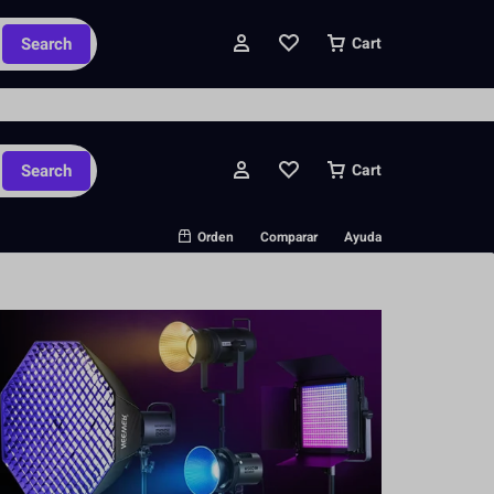
ipados y pedidos personalizados.
Search
Cart
Search
Cart
Orden
Comparar
Ayuda