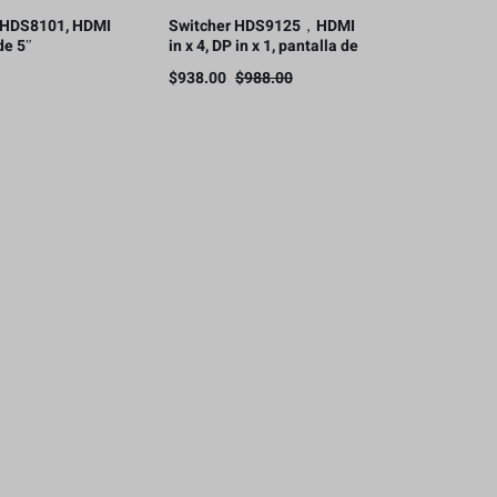
 HDS8101, HDMI
Switcher HDS9125，HDMI
de 5″
in x 4, DP in x 1, pantalla de
11.6»
$
938.00
$
988.00