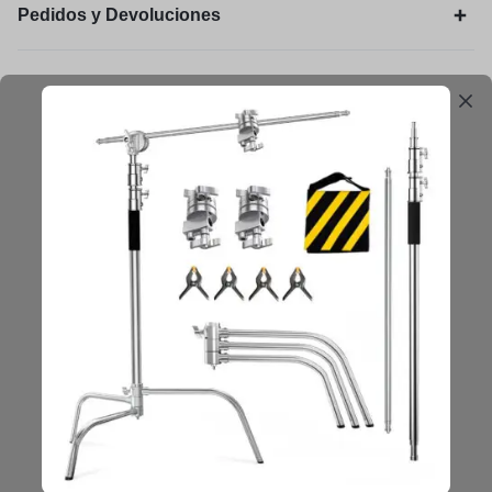
Pedidos y Devoluciones
Legal
Mantengámonos en contacto
Obtenga consejos, sugerencias, actualizaciones y más.
Mantenerse en Contacto
Copyright © 2025 Vasto, All