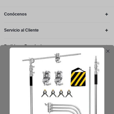
Conócenos
Servicio al Cliente
Pedidos y Devoluciones
Legal
Mantengámonos en contacto
Obtenga consejos, sugerencias, actualizaciones y más.
Mantenerse en Contacto