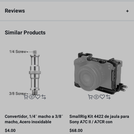
Reviews
Similar Products
Convertidor, 1/4″ macho a 3/8″
SmallRig Kit 4422 de jaula para
macho, Acero inoxidable
Sony A7C II / A7CR con
abrazadera de cable para HDMI
$
4.00
$
68.00