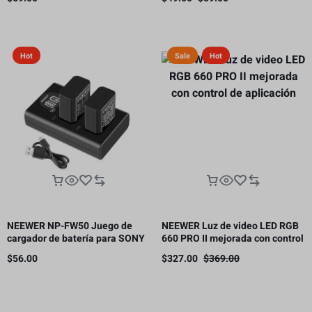
panal
Hot
Sale
Hot
NEEWER NP-FW50 Juego de
NEEWER Luz de video LED RGB
cargador de batería para SONY
660 PRO II mejorada con control
cámara NP-FW50 compatible
de aplicación
$
56.00
$
327.00
$
369.00