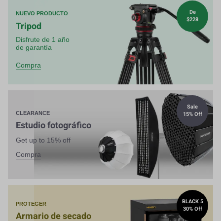
De
NUEVO PRODUCTO
$228
Tripod
Disfrute de 1 año
de garantía
Compra
Sale
15% Off
CLEARANCE
Estudio fotográfico
Get up to 15% off
Compra
BLACK 5
PROTEGER
30% Off
Armario de secado