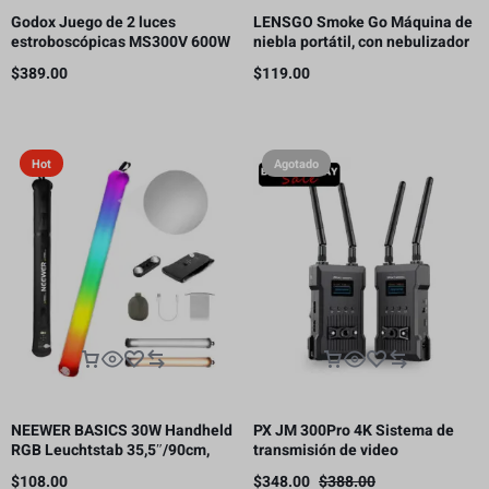
Godox Juego de 2 luces
LENSGO Smoke Go Máquina de
estroboscópicas MS300V 600W
niebla portátil, con nebulizador
para estudio
de control remoto para
$
389.00
$
119.00
fotografía
Hot
Agotado
NEEWER BASICS 30W Handheld
PX JM 300Pro 4K Sistema de
RGB Leuchtstab 35,5″/90cm,
transmisión de video
5000mAh Typ C 45W in/30W Out
inalámbrico, transmisor y
$
108.00
$
348.00
$
388.00