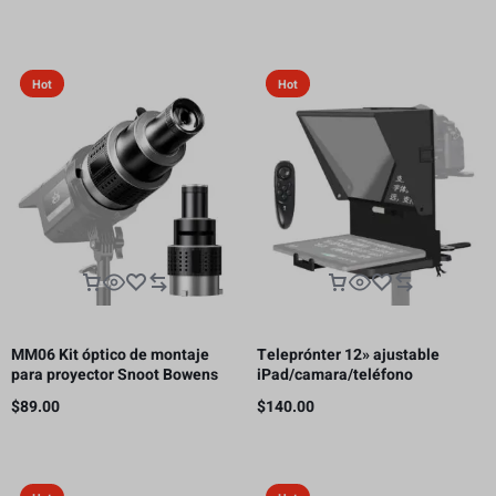
receptor HDMI, 300m
Hot
Hot
MM06 Kit óptico de montaje
Teleprónter 12» ajustable
para proyector Snoot Bowens
iPad/camara/teléfono
con 5 colores de Gobos y 35
inteligente
$
89.00
$
140.00
inserciones gráficas