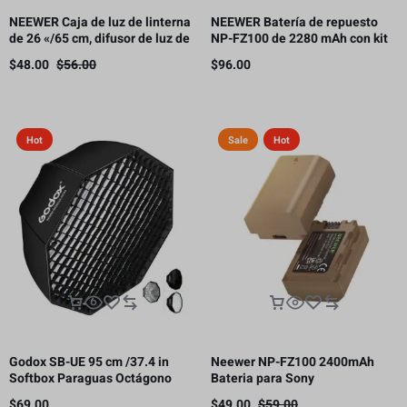
NEEWER Caja de luz de linterna
NEEWER Batería de repuesto
de 26 «/65 cm, difusor de luz de
NP-FZ100 de 2280 mAh con kit
liberación rápida 360° Bowens
de cargador USB de doble canal
$
48.00
$
56.00
$
96.00
Mount Softbox con aleación de
nailon ligero
Hot
Sale
Hot
Godox SB-UE 95 cm /37.4 in
Neewer NP-FZ100 2400mAh
Softbox Paraguas Octágono
Bateria para Sony
Bowens Mount, con rejilla de
$
69.00
$
49.00
$
59.00