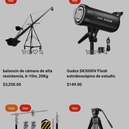
Hot
Hot
balancín de cámara de alta
Godox SK300IIV Flash
resistencia, 6-10m, 20Kg
estroboscópico de estudio
fotográfico, 300 Ws GN58 5700K
$
3,250.00
$
149.00
Bowens
Sale
Hot
Hot