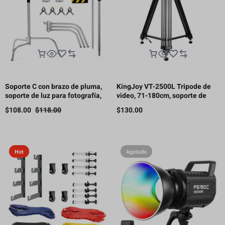
Soporte C con brazo de pluma,
KingJoy VT-2500L Tripode de
soporte de luz para fotografía,
video, 71-180cm, soporte de
3.3 m, 10 kg de carga（Este
carga 11kg.
$
108.00
$
118.00
$
130.00
producto está sujeto a gastos
de envío.）
Hot
Agotado