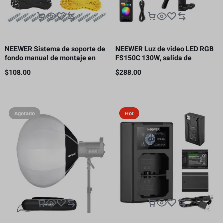
NEEWER Sistema de soporte de
NEEWER Luz de video LED RGB
fondo manual de montaje en
FS150C 130W, salida de
pared de 4 rodillos, capacidad
iluminación continua COB de
$
108.00
$
288.00
de carga por rodillo: 22 lb/10 kg
2500-7500K con CRI97/TLCI98
4 curvas de atenuación
Agotado
Hot