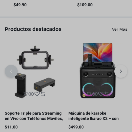
liberación rápida con riel NATO
video para teléfono inteligente
$
49.90
$
109.00
os
– 4345
con asas
Productos destacados
Ver Más
Soporte Triple para Streaming
Máquina de karaoke
en Vivo con Teléfonos Móviles,
inteligente Ikarao X2 – con
con 2 clips para teléfono
pantalla de letras, tableta de
$
11.00
$
499.00
karaoke de 32GB, 2 micrófonos