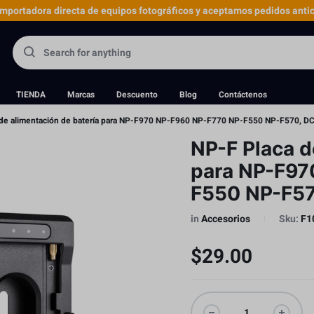
portadora directa de equipos fotográficos y aceptamos pedidos antic
TIENDA
Marcas
Descuento
Blog
Contáctenos
 de alimentación de batería para NP-F970 NP-F960 NP-F770 NP-F550 NP-F570, D
NP-F Placa d
para NP-F97
F550 NP-F57
in
Accesorios
Sku:
F1
$
29.00