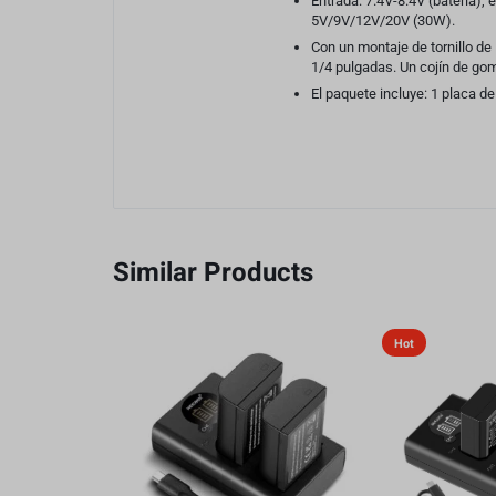
Entrada: 7.4V-8.4V (batería)
5V/9V/12V/20V (30W).
Con un montaje de tornillo de
1/4 pulgadas. Un cojín de gom
El paquete incluye: 1 placa de
Similar Products
Hot