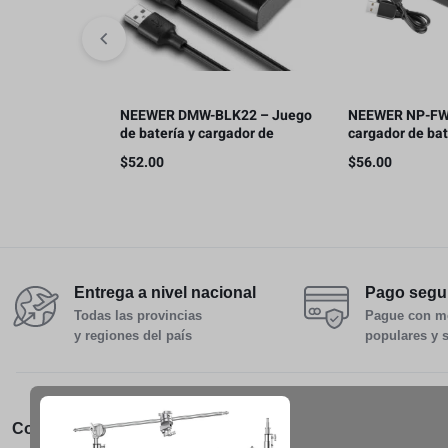
NEEWER DMW-BLK22 – Juego
NEEWER NP-FW
de batería y cargador de
cargador de bat
repuesto, 2 baterías de 2400
SONY cámara 
$
52.00
$
56.00
mAh y cargador USB de doble
compatible
canal tipo C
Entrega a nivel nacional
Pago segu
Todas las provincias
Pague con m
y regiones del país
populares y 
Conócenos
Servicio al Cliente
Pedidos 