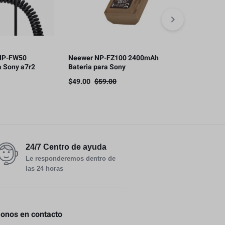
 NP-FW50
Neewer NP-FZ100 2400mAh
Cargador ráp
 Sony a7r2
Bateria para Sony
carga NP-
6100
F970/F750/F
$
49.00
$
59.00
$
18.90
24/7 Centro de ayuda
Le responderemos dentro de
las 24 horas
nos en contacto