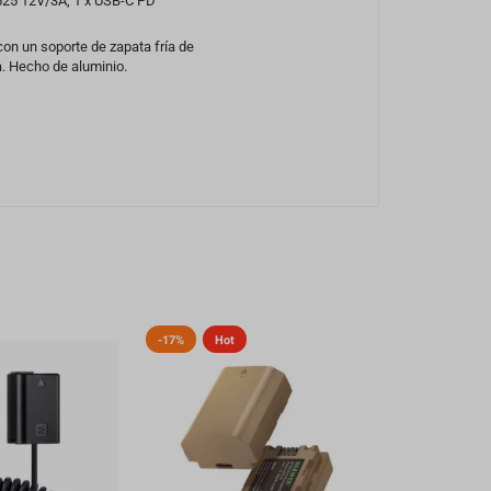
5525 12V/3A, 1 x USB-C PD
con un soporte de zapata fría de
a. Hecho de aluminio.
-17%
Hot