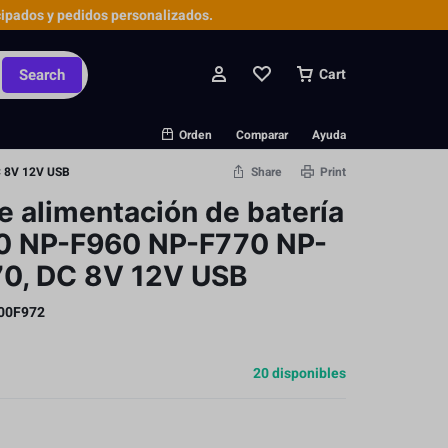
ipados y pedidos personalizados.
Search
Cart
Orden
Comparar
Ayuda
C 8V 12V USB
Share
Print
e alimentación de batería
0 NP-F960 NP-F770 NP-
0, DC 8V 12V USB
00F972
20 disponibles