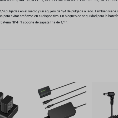
, entrada USB para cargar PD5V/9V/12V/20V. Salidas: 2 x DC5521 8V/3A, 1 x DC
 1/4 pulgadas en el medio y un agujero de 1/4 de pulgada a lado. También viene 
a para evitar arañazos en tu dispositivo. Un bloqueo de seguridad para la baterí
 batería NP-F, 1 soporte de zapata fría de 1/4″.