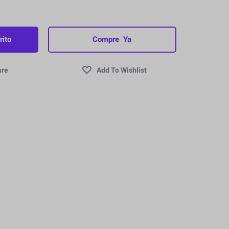
rito
Compre Ya