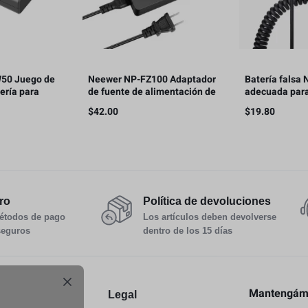
50 Juego de
Neewer NP-FZ100 Adaptador
Batería falsa
ería para
de fuente de alimentación de
adecuada para
NP-FW50
CA y acoplador de CC Kit de
a7m2 a6000 a
$
42.00
$
19.80
cargador de batería ficticio
compatible
ro
Política de devoluciones
étodos de pago
Los artículos deben devolverse
seguros
dentro de los 15 días
Mantengámo
y Devoluciones
Legal