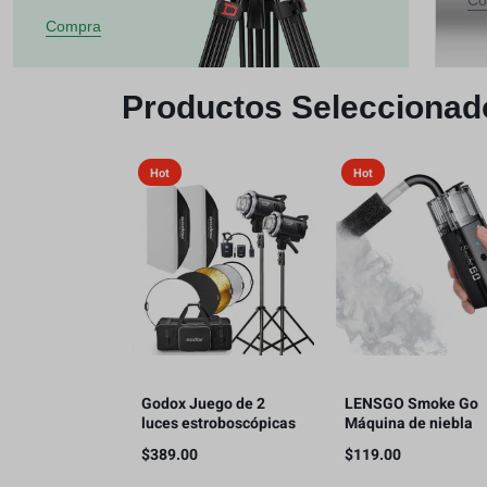
Co
Compra
Productos Seleccionad
Hot
Hot
Godox Juego de 2
LENSGO Smoke Go
luces estroboscópicas
Máquina de niebla
MS300V 600W para
portátil, con
$
389.00
$
119.00
estudio
nebulizador de contr
remoto para fotogra