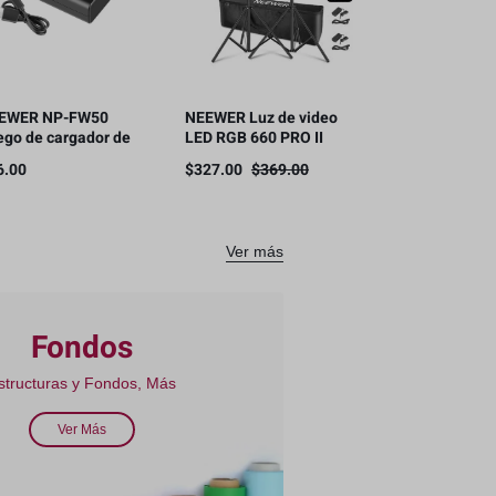
EWER NP-FW50
NEEWER Luz de video
ego de cargador de
LED RGB 660 PRO II
tería para SONY
mejorada con control
6.00
$
327.00
$
369.00
mara NP-FW50
de aplicación
mpatible
Ver más
Fondos
structuras y Fondos, Más
Ver Más