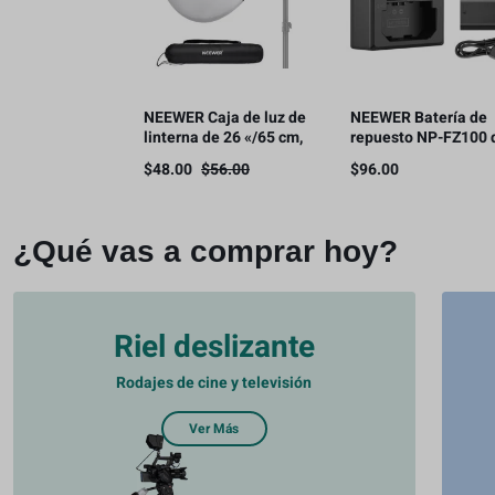
NEEWER Caja de luz de
NEEWER Batería de
linterna de 26 «/65 cm,
repuesto NP-FZ100 
difusor de luz de
2280 mAh con kit de
$
48.00
$
56.00
$
96.00
liberación rápida 360°
cargador USB de dob
Bowens Mount Softbox
canal
con aleación de nailon
ligero
¿Qué vas a comprar hoy?
Riel deslizante
Rodajes de cine y televisión
Ver Más