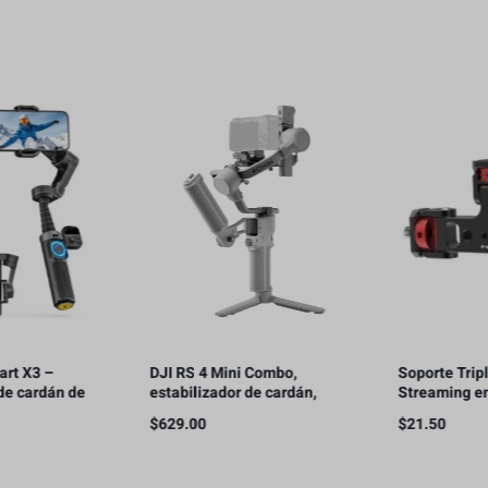
DJI RS 4 Mini Combo,
Soporte Triple para
estabilizador de cardán,
Streaming en Vivo con
bloqueo automático de ejes,
Teléfonos Móviles
$
629.00
$
21.50
seguimiento inteligente,
carga útil de 2 kg/4.4 lbs