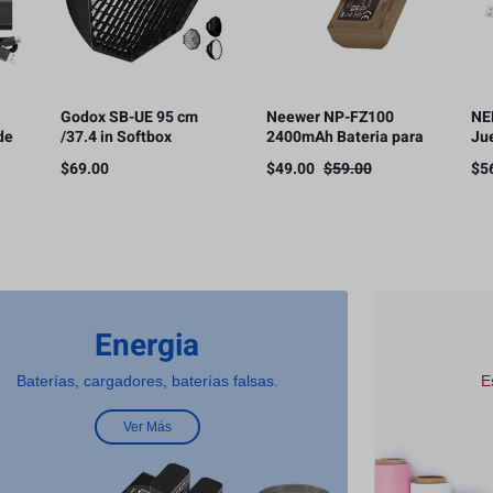
Godox SB-UE 95 cm
Neewer NP-FZ100
NE
de
/37.4 in Softbox
2400mAh Bateria para
Ju
Paraguas Octágono
Sony
ba
$
69.00
$
49.00
$
59.00
$
5
le
Bowens Mount, con
cá
rejilla de panal
co
Energia
Baterías, cargadores, baterías falsas.
E
Ver Más