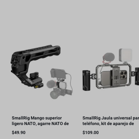
SmallRig Mango superior
SmallRig Jaula universal pa
ligero NATO, agarre NATO de
teléfono, kit de aparejo de
liberación rápida con riel
video para teléfono
$
49.90
$
109.00
NATO – 4345
inteligente con asas