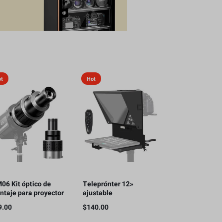
ot
Hot
06 Kit óptico de
Teleprónter 12»
ntaje para proyector
ajustable
oot Bowens con 5
iPad/camara/teléfono
9.00
$
140.00
lores de Gobos y 35
inteligente
erciones gráficas