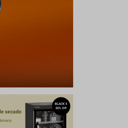
Compra
BLACK 5
30% Off
de secado
cámara