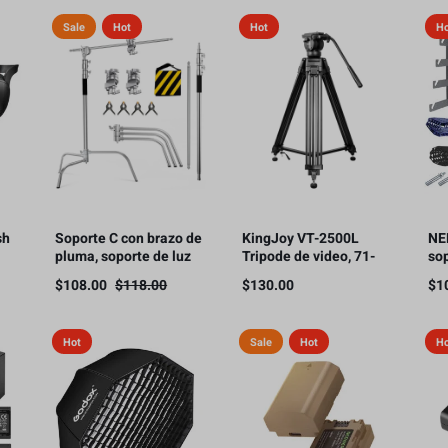
HDMI, 300m
Sale
Hot
Hot
H
sh
Soporte C con brazo de
KingJoy VT-2500L
NE
pluma, soporte de luz
Tripode de video, 71-
so
para fotografía, 3.3 m,
180cm, soporte de
ma
$
108.00
$
118.00
$
130.00
$
1
10 kg de carga（Este
carga 11kg.
par
producto está sujeto a
ca
gastos de envío.）
rod
Hot
Sale
Hot
H