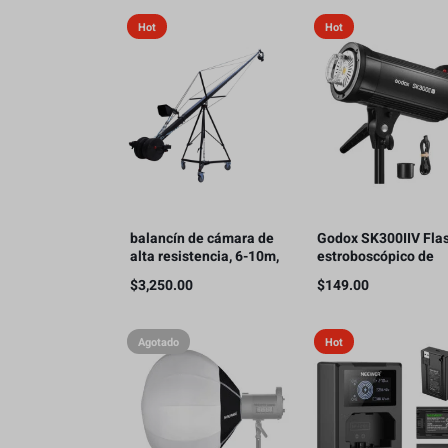
Hot
Hot
balancín de cámara de
Godox SK300IIV Fla
alta resistencia, 6-10m,
estroboscópico de
20Kg
estudio fotográfico,
$
3,250.00
$
149.00
300 Ws GN58 5700K
Bowens
Agotado
Hot