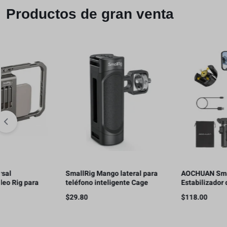
Productos de gran venta
SmallRig Mango lateral para
AOCHUAN Smart X3 –
teléfono inteligente Cage
Estabilizador de cardán de
Phone Video Rig Ligero con
rotación de 360° , control
$
29.80
$
118.00
1/4 hilos – 2772
remoto magnético, trípode
abierto de un solo toque