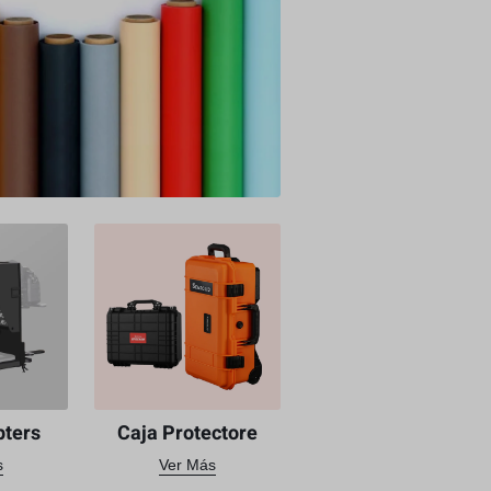
pters
Caja Protectore
s
Ver Más