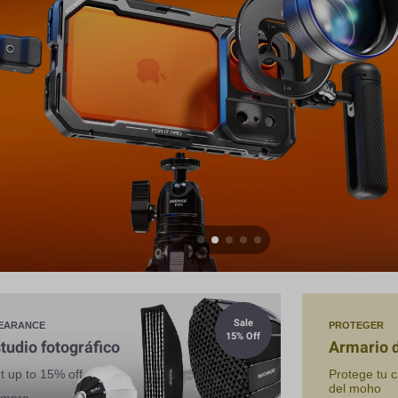
Sale
EARANCE
PROTEGER
15% Off
tudio fotográfico
Armario 
t up to 15% off
Protege tu 
del moho