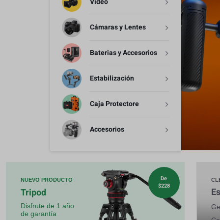
Video
Estabilización
Cámaras y Lentes
Caja Protectore
Baterias y Accesorios
Accesorios
Estabilización
Caja Protectore
Accesorios
De
NUEVO PRODUCTO
CL
$228
Es
Tripod
Disfrute de 1 año
Ge
de garantía