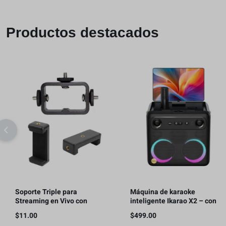
Productos destacados
Soporte Triple para
Máquina de karaoke
Streaming en Vivo con
inteligente Ikarao X2 – con
Teléfonos Móviles, con 2 clips
pantalla de letras, tableta de
$
11.00
$
499.00
para teléfono
karaoke de 32GB, 2