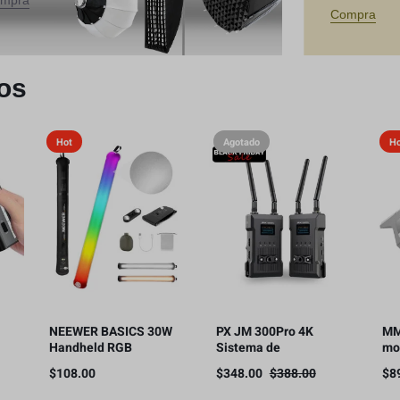
mpra
Compra
os
Hot
Agotado
H
NEEWER BASICS 30W
PX JM 300Pro 4K
MM
Handheld RGB
Sistema de
mo
Leuchtstab
transmisión de video
Sn
$
108.00
$
348.00
$
388.00
$
8
ol
35,5″/90cm, 5000mAh
inalámbrico,
co
fía
Typ C 45W in/30W Out
transmisor y receptor
ins