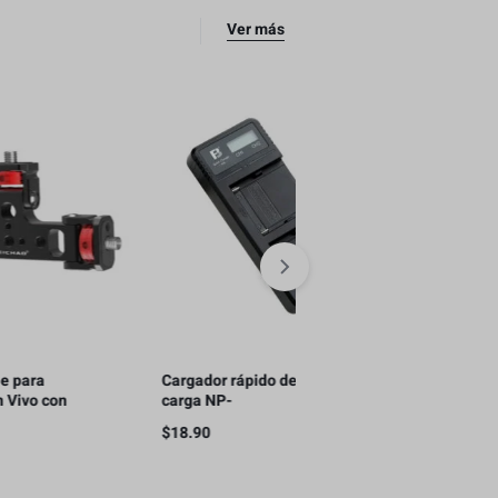
Ver más
Cargador rápido de doble
Soporte Triple para
carga NP-
Streaming en Vivo con
F970/F750/F550(QC)
Teléfonos Móviles, con 2
$
18.90
$
11.00
para teléfono