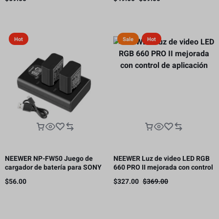
panal
Hot
Sale
Hot
NEEWER NP-FW50 Juego de
NEEWER Luz de video LED RGB
cargador de batería para SONY
660 PRO II mejorada con control
cámara NP-FW50 compatible
de aplicación
$
56.00
$
327.00
$
369.00