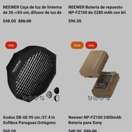
NEEWER Caja de luz de linterna
NEEWER Batería de repuesto
de 26 «/65 cm, difusor de luz de
NP-FZ100 de 2280 mAh con kit
liberación rápida 360° Bowens
de cargador USB de doble canal
$
48.00
$
56.00
$
96.00
Mount Softbox con aleación de
nailon ligero
Hot
Sale
Hot
Godox SB-UE 95 cm /37.4 in
Neewer NP-FZ100 2400mAh
Softbox Paraguas Octágono
Bateria para Sony
Bowens Mount, con rejilla de
$
69.00
$
49.00
$
59.00