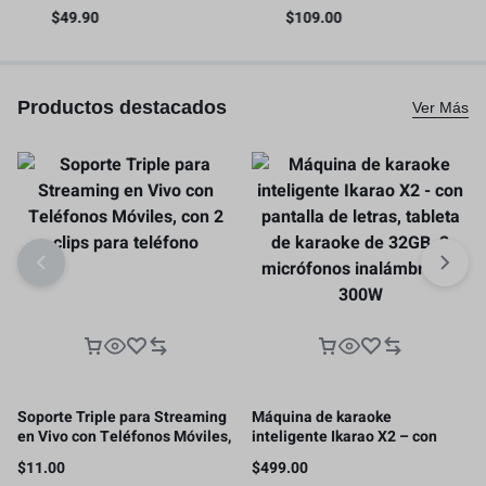
liberación rápida con riel NATO
video para teléfono inteligente
$
49.90
$
109.00
os
– 4345
con asas
Productos destacados
Ver Más
Soporte Triple para Streaming
Máquina de karaoke
en Vivo con Teléfonos Móviles,
inteligente Ikarao X2 – con
con 2 clips para teléfono
pantalla de letras, tableta de
$
11.00
$
499.00
karaoke de 32GB, 2 micrófonos