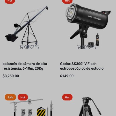
Hot
Hot
balancín de cámara de alta
Godox SK300IIV Flash
resistencia, 6-10m, 20Kg
estroboscópico de estudio
fotográfico, 300 Ws GN58 5700K
$
3,250.00
$
149.00
Bowens
Sale
Hot
Hot