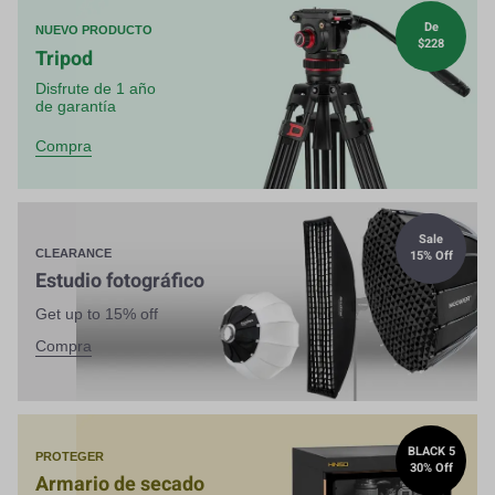
De
NUEVO PRODUCTO
$228
Tripod
Disfrute de 1 año
de garantía
Compra
Sale
15% Off
CLEARANCE
Estudio fotográfico
Get up to 15% off
Compra
BLACK 5
PROTEGER
30% Off
Armario de secado