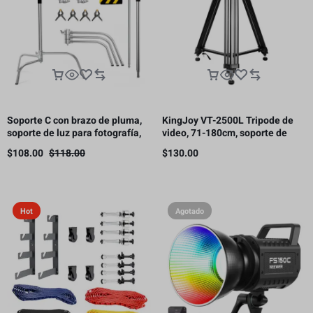
Soporte C con brazo de pluma,
KingJoy VT-2500L Tripode de
soporte de luz para fotografía,
video, 71-180cm, soporte de
3.3 m, 10 kg de carga（Este
carga 11kg.
$
108.00
$
118.00
$
130.00
producto está sujeto a gastos
de envío.）
Hot
Agotado