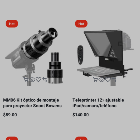
receptor HDMI, 300m
Hot
Hot
MM06 Kit óptico de montaje
Teleprónter 12» ajustable
para proyector Snoot Bowens
iPad/camara/teléfono
con 5 colores de Gobos y 35
inteligente
$
89.00
$
140.00
inserciones gráficas