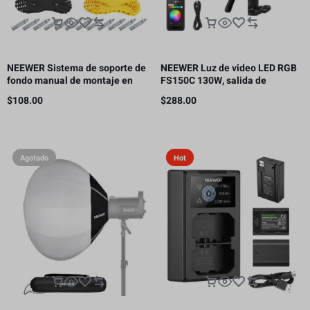
NEEWER Sistema de soporte de
NEEWER Luz de video LED RGB
fondo manual de montaje en
FS150C 130W, salida de
pared de 4 rodillos, capacidad
iluminación continua COB de
$
108.00
$
288.00
de carga por rodillo: 22 lb/10 kg
2500-7500K con CRI97/TLCI98
4 curvas de atenuación
Agotado
Hot