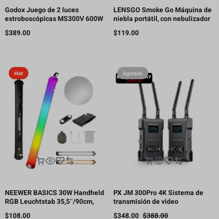
Godox Juego de 2 luces
LENSGO Smoke Go Máquina de
estroboscópicas MS300V 600W
niebla portátil, con nebulizador
para estudio
de control remoto para
$
389.00
$
119.00
fotografía
Hot
Agotado
NEEWER BASICS 30W Handheld
PX JM 300Pro 4K Sistema de
RGB Leuchtstab 35,5″/90cm,
transmisión de video
5000mAh Typ C 45W in/30W Out
inalámbrico, transmisor y
$
108.00
$
348.00
$
388.00