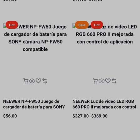
panal
Hot
Sale
Hot
NEEWER NP-FW50 Juego de
NEEWER Luz de video LED RGB
cargador de batería para SONY
660 PRO II mejorada con control
cámara NP-FW50 compatible
de aplicación
$
56.00
$
327.00
$
369.00