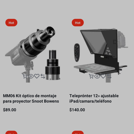
receptor HDMI, 300m
Hot
Hot
MM06 Kit óptico de montaje
Teleprónter 12» ajustable
para proyector Snoot Bowens
iPad/camara/teléfono
con 5 colores de Gobos y 35
inteligente
$
89.00
$
140.00
inserciones gráficas