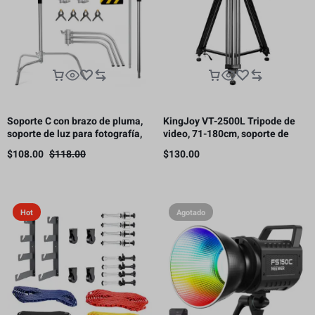
Soporte C con brazo de pluma,
KingJoy VT-2500L Tripode de
soporte de luz para fotografía,
video, 71-180cm, soporte de
3.3 m, 10 kg de carga（Este
carga 11kg.
$
108.00
$
118.00
$
130.00
producto está sujeto a gastos
de envío.）
Hot
Agotado