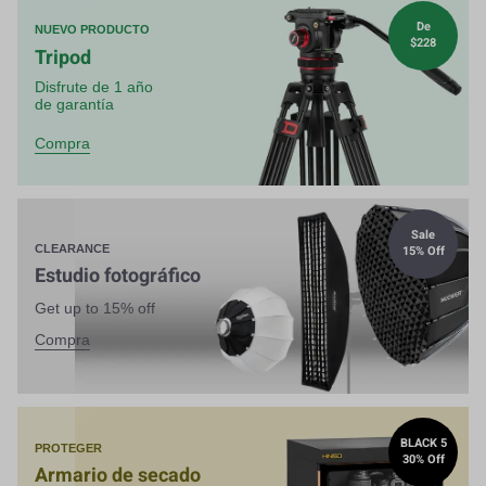
De
NUEVO PRODUCTO
$228
Tripod
Disfrute de 1 año
de garantía
Compra
Sale
15% Off
CLEARANCE
Estudio fotográfico
Get up to 15% off
Compra
BLACK 5
PROTEGER
30% Off
Armario de secado