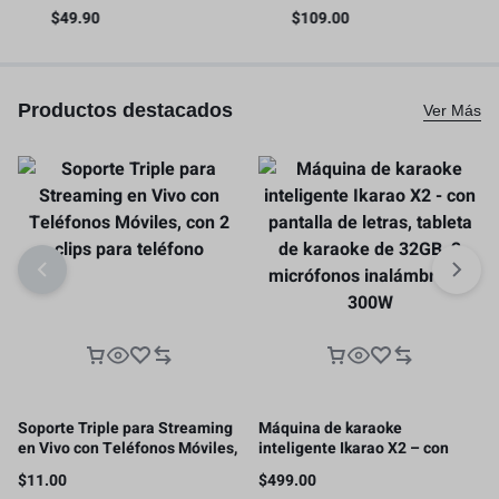
liberación rápida con riel NATO
video para teléfono inteligente
$
49.90
$
109.00
os
– 4345
con asas
Productos destacados
Ver Más
Soporte Triple para Streaming
Máquina de karaoke
en Vivo con Teléfonos Móviles,
inteligente Ikarao X2 – con
con 2 clips para teléfono
pantalla de letras, tableta de
$
11.00
$
499.00
karaoke de 32GB, 2 micrófonos