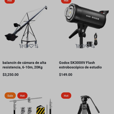
Hot
Hot
balancín de cámara de alta
Godox SK300IIV Flash
resistencia, 6-10m, 20Kg
estroboscópico de estudio
fotográfico, 300 Ws GN58 5700K
$
3,250.00
$
149.00
Bowens
Sale
Hot
Hot