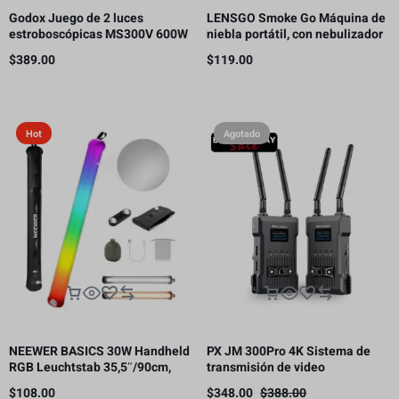
Godox Juego de 2 luces
LENSGO Smoke Go Máquina de
estroboscópicas MS300V 600W
niebla portátil, con nebulizador
para estudio
de control remoto para
$
389.00
$
119.00
fotografía
Hot
Agotado
NEEWER BASICS 30W Handheld
PX JM 300Pro 4K Sistema de
RGB Leuchtstab 35,5″/90cm,
transmisión de video
5000mAh Typ C 45W in/30W Out
inalámbrico, transmisor y
$
108.00
$
348.00
$
388.00