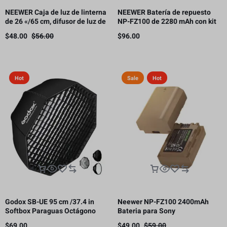
NEEWER Caja de luz de linterna
NEEWER Batería de repuesto
de 26 «/65 cm, difusor de luz de
NP-FZ100 de 2280 mAh con kit
liberación rápida 360° Bowens
de cargador USB de doble canal
$
48.00
$
56.00
$
96.00
Mount Softbox con aleación de
nailon ligero
Hot
Sale
Hot
Godox SB-UE 95 cm /37.4 in
Neewer NP-FZ100 2400mAh
Softbox Paraguas Octágono
Bateria para Sony
Bowens Mount, con rejilla de
$
69.00
$
49.00
$
59.00