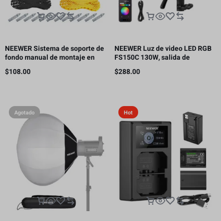
NEEWER Sistema de soporte de
NEEWER Luz de video LED RGB
fondo manual de montaje en
FS150C 130W, salida de
pared de 4 rodillos, capacidad
iluminación continua COB de
$
108.00
$
288.00
de carga por rodillo: 22 lb/10 kg
2500-7500K con CRI97/TLCI98
4 curvas de atenuación
Agotado
Hot