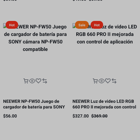
panal
Hot
Sale
Hot
NEEWER NP-FW50 Juego de
NEEWER Luz de video LED RGB
cargador de batería para SONY
660 PRO II mejorada con control
cámara NP-FW50 compatible
de aplicación
$
56.00
$
327.00
$
369.00