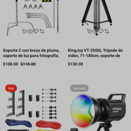
Soporte C con brazo de pluma,
KingJoy VT-2500L Tripode de
soporte de luz para fotografía,
video, 71-180cm, soporte de
3.3 m, 10 kg de carga（Este
carga 11kg.
$
108.00
$
118.00
$
130.00
producto está sujeto a gastos
de envío.）
Hot
Agotado