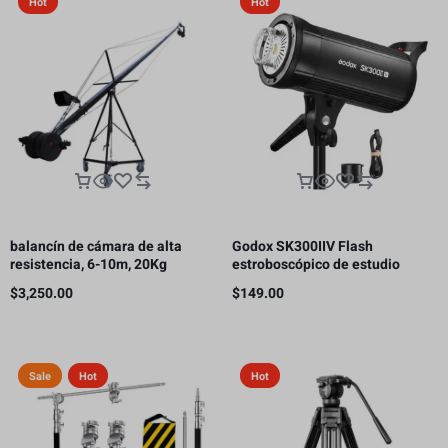
Hot
Hot
balancín de cámara de alta
Godox SK300IIV Flash
resistencia, 6-10m, 20Kg
estroboscópico de estudio
fotográfico, 300 Ws GN58 5700K
$
3,250.00
$
149.00
Bowens
Sale
Hot
Hot