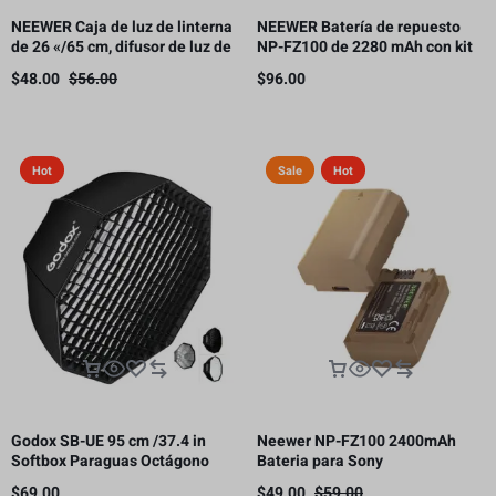
NEEWER Caja de luz de linterna
NEEWER Batería de repuesto
de 26 «/65 cm, difusor de luz de
NP-FZ100 de 2280 mAh con kit
liberación rápida 360° Bowens
de cargador USB de doble canal
$
48.00
$
56.00
$
96.00
Mount Softbox con aleación de
nailon ligero
Hot
Sale
Hot
Godox SB-UE 95 cm /37.4 in
Neewer NP-FZ100 2400mAh
Softbox Paraguas Octágono
Bateria para Sony
Bowens Mount, con rejilla de
$
69.00
$
49.00
$
59.00