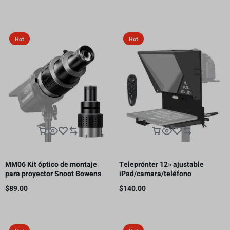
receptor HDMI, 300m
Hot
Hot
MM06 Kit óptico de montaje
Teleprónter 12» ajustable
para proyector Snoot Bowens
iPad/camara/teléfono
con 5 colores de Gobos y 35
inteligente
$
89.00
$
140.00
inserciones gráficas