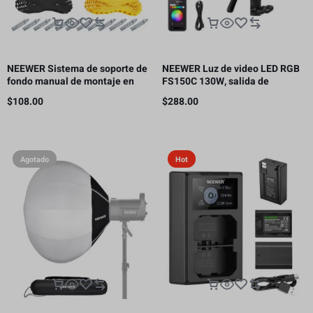
NEEWER Sistema de soporte de
NEEWER Luz de video LED RGB
fondo manual de montaje en
FS150C 130W, salida de
pared de 4 rodillos, capacidad
iluminación continua COB de
$
108.00
$
288.00
de carga por rodillo: 22 lb/10 kg
2500-7500K con CRI97/TLCI98
4 curvas de atenuación
Agotado
Hot