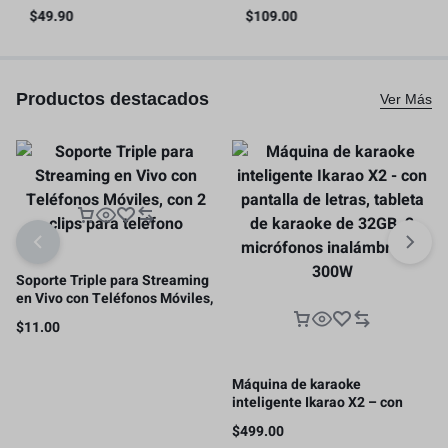
liberación rápida con riel NATO
video para teléfono inteligente
$
49.90
$
109.00
– 4345
con asas
Productos destacados
Ver Más
Soporte Triple para Streaming
en Vivo con Teléfonos Móviles,
con 2 clips para teléfono
$
11.00
Máquina de karaoke
inteligente Ikarao X2 – con
pantalla de letras, tableta de
$
499.00
karaoke de 32GB, 2 micrófonos