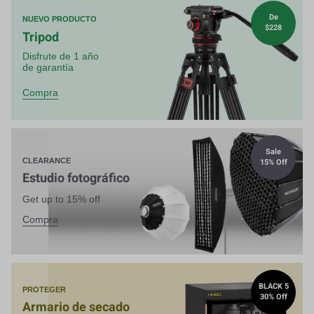
De
NUEVO PRODUCTO
$228
Tripod
Disfrute de 1 año
de garantía
Compra
Sale
15% Off
CLEARANCE
Estudio fotográfico
Get up to 15% off
Compra
BLACK 5
PROTEGER
30% Off
Armario de secado