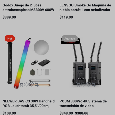
Godox Juego de 2 luces
LENSGO Smoke Go Máquina de
estroboscópicas MS300V 600W
niebla portátil, con nebulizador
para estudio
de control remoto para
$
389.00
$
119.00
fotografía
Hot
Agotado
NEEWER BASICS 30W Handheld
PX JM 300Pro 4K Sistema de
RGB Leuchtstab 35,5″/90cm,
transmisión de video
5000mAh Typ C 45W in/30W Out
inalámbrico, transmisor y
$
108.00
$
348.00
$
388.00