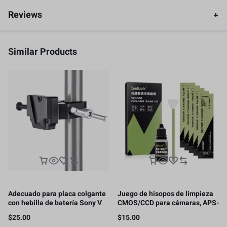
Reviews
Similar Products
Adecuado para placa colgante
Juego de hisopos de limpieza
con hebilla de batería Sony V
CMOS/CCD para cámaras, APS-
con clip de garra de cangrejo
C, 16MM
$
25.00
$
15.00