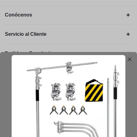
Conócenos
Servicio al Cliente
Pedidos y Devoluciones
Legal
Mantengámonos en contacto
Obtenga consejos, sugerencias, actualizaciones y más.
Mantenerse en Contacto