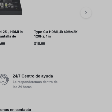
240Gb, Carga
8K60Hz, 1.2
$
25.00
9125，HDMI in
Type-C a HDMI, 4k 60Hz/2K
 pantalla de
120Hz, 1m
.00
$
18.00
24/7 Centro de ayuda
Le responderemos dentro de
las 24 horas
nos en contacto