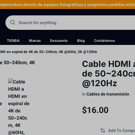
portadora directa de equipos fotográficos y aceptamos pedidos antic
TIENDA
Marcas
Descuento
Blog
Contáctenos
DMI en espiral de 4K de 50~240cm, 4K @60Hz, 2K @120Hz
Cable HDMI a
de 50~240c
@120Hz
in
Cables de transmisión
$
16.00