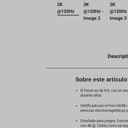
Baterias y Accesorios
Estabilización
Caja Protectore
Accesorios
Descript
Sobre este artículo
El futuro es de 8 K: con un 
durante años.
Certificado por el Foro HDMI:
erencias electromagnéticas pa
Diseñado para juegos: funcio
con 4K @ 120Hz como se espe