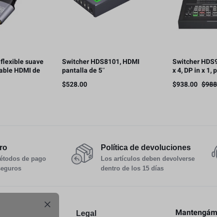
flexible suave
Switcher HDS8101, HDMI
Switcher HDS
cable HDMI de
pantalla de 5″
x 4, DP in x 1,
de 48Gbps,
11.6»
$
528.00
$
938.00
$
988
0Hz
ro
Política de devoluciones
étodos de pago
Los artículos deben devolverse
seguros
dentro de los 15 días
Mantengámo
y Devoluciones
Legal