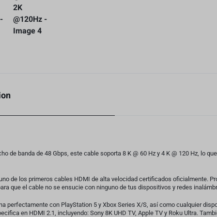
ion
ancho de banda de 48 Gbps, este cable soporta 8 K @ 60 Hz y 4 K @ 120 Hz, lo 
 uno de los primeros cables HDMI de alta velocidad certificados oficialmente. Pr
ra que el cable no se ensucie con ninguno de tus dispositivos y redes inalámbr
na perfectamente con PlayStation 5 y Xbox Series X/S, así como cualquier disp
cifica en HDMI 2.1, incluyendo: Sony 8K UHD TV, Apple TV y Roku Ultra. Tamb