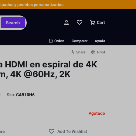
ipados y pedidos personalizados.
Search
Cart
Orden
Comparar
Ayuda
Share
Print
 HDMI en espiral de 4K
m, 4K @60Hz, 2K
Sku:
CAB10H6
Agotado