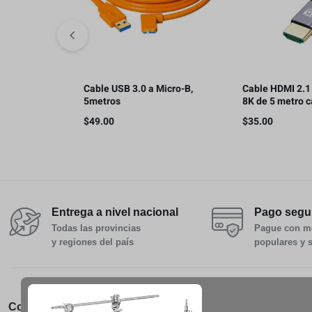
Cable USB 3.0 a Micro-B,
Cable HDMI 2.1 
5metros
8K de 5 metro 
alta velocidad 
$
49.00
$
35.00
8K60Hz y 4K12
Entrega a nivel nacional
Pago segu
Todas las provincias
Pague con m
y regiones del país
populares y 
Conócenos
Servicio al Cliente
Pedidos 