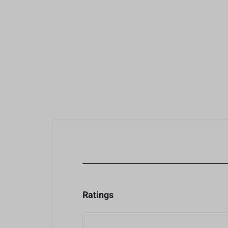
Baterias y Accesorios
Estabilización
Caja Protectore
Accesorios
Ratings