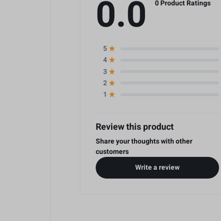
0.0
0 Product Ratings
5
4
3
2
1
Review this product
Share your thoughts with other
customers
Write a review