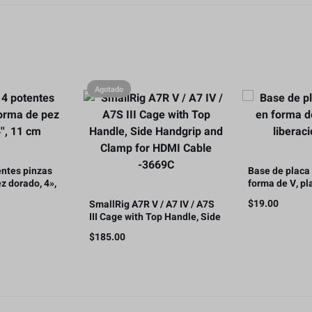
Agotado
entes pinzas
Base de placa 
z dorado, 4»,
forma de V, pl
liberación ráp
$
19.00
SmallRig A7R V / A7 IV / A7S
III Cage with Top Handle, Side
Handgrip and Clamp for HDMI
$
185.00
Cable -3669C