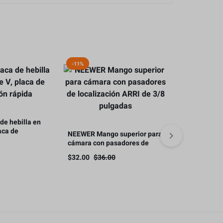
-11%
Agotado
de hebilla en
aca de
NEEWER Mango superior para
SmallRig Man
ida
cámara con pasadores de
aluminio par
localización ARRI de 3/8
cámara, de l
$
32.00
$
36.00
$
48.00
pulgadas
1/4 «-20