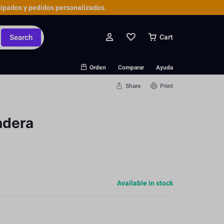
ipados y pedidos personalizados.
Search
Cart
Orden
Comparar
Ayuda
Share
Print
adera
Available in stock