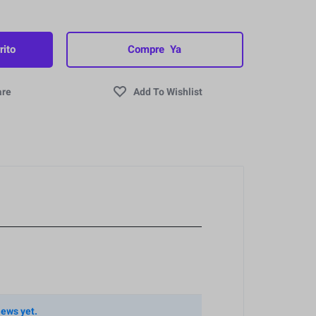
rito
Compre Ya
iews yet.