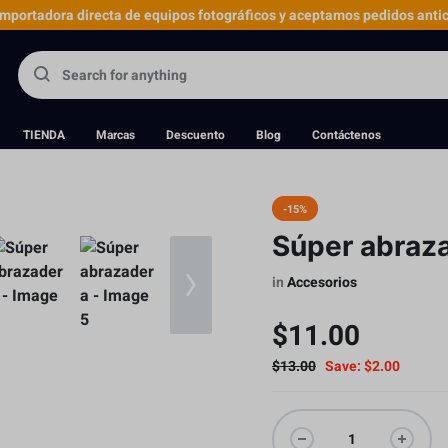
portadora directa de equipos fotográficos y aceptamos pedidos antic
TIENDA
Marcas
Descuento
Blog
Contáctenos
-15%
Súper abraz
in
Accesorios
$
11.00
$
13.00
Save:
$
2.00