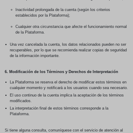
Inactividad prolongada de la cuenta (según los criterios
establecidos por la Plataforma);
Cualquier otra circunstancia que afecte el funcionamiento normal
de la Plataforma.
Una vez cancelada la cuenta, los datos relacionados pueden no ser
recuperables, por lo que se recomienda realizar copias de seguridad
de la información importante.
6. Modificación de los Términos y Derechos de Interpretación
La Plataforma se reserva el derecho de modificar estos términos en
cualquier momento y notificará a los usuarios cuando sea necesario.
El uso continuo de la cuenta implica la aceptación de los términos
modificados.
La interpretación final de estos términos corresponde a la
Plataforma.
Si tiene alguna consulta, comuníquese con el servicio de atención al