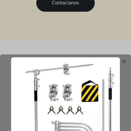
Contactanos
Conócenos
Sobre Nosotros
Cooperar
Contáctenos
Servicio al Cliente
Pedidos y Devoluciones