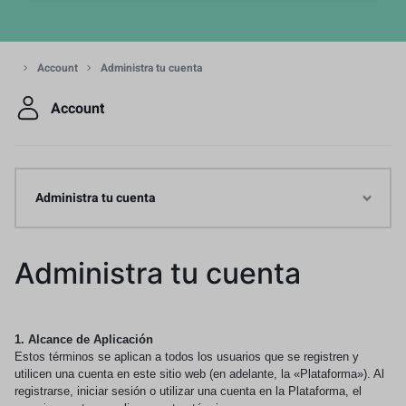
Account
Administra tu cuenta
Account
Administra tu cuenta
Administra tu cuenta
1. Alcance de Aplicación
Estos términos se aplican a todos los usuarios que se registren y
utilicen una cuenta en este sitio web (en adelante, la «Plataforma»). Al
registrarse, iniciar sesión o utilizar una cuenta en la Plataforma, el