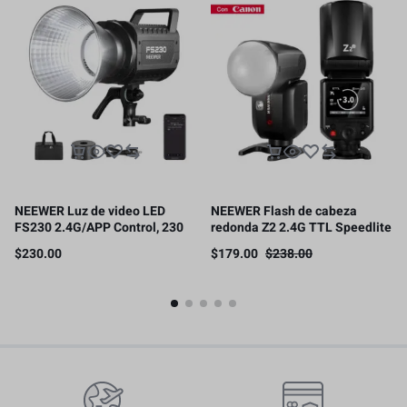
NEEWER Luz de video LED
NEEWER Flash de cabeza
FS230 2.4G/APP Control, 230
redonda Z2 2.4G TTL Speedlite
W bicolor COB Bowens,
compatible con cámaras
$
230.00
$
179.00
$
238.00
110000lux/m, 5600K
Canon/Nikon/Sony, 76Ws
1/8000s