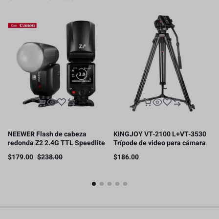
NEEWER Flash de cabeza
KINGJOY VT-2100 L+VT-3530
redonda Z2 2.4G TTL Speedlite
Trípode de video para cámara
compatible con cámaras
con cabezal fluido de 360
$
179.00
$
238.00
$
186.00
Canon/Nikon/Sony, 76Ws
grados, 2 M.soporte de carga
1/8000s
15kg.