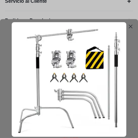
Servicio al Cliente
Pedidos y Devoluciones
Legal
Mantengámonos en contacto
Obtenga consejos, sugerencias, actualizaciones y más.
Mantenerse en Contacto