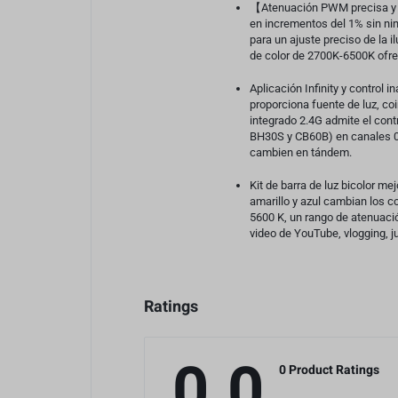
【Atenuación PWM precisa y lu
en incrementos del 1% sin nin
para un ajuste preciso de la i
de color de 2700K-6500K ofrec
Accesorios
Aplicación Infinity y control
proporciona fuente de luz, co
integrado 2.4G admite el co
BH30S y CB60B) en canales 00
cambien en tándem.
Kit de barra de luz bicolor me
amarillo y azul cambian los c
5600 K, un rango de atenuació
video de YouTube, vlogging, ju
Ratings
0.0
0 Product Ratings