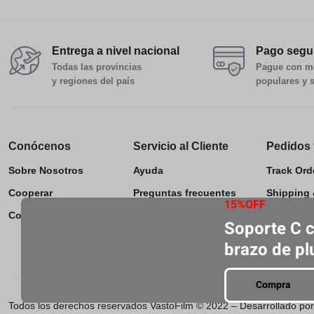
Entrega a nivel nacional
Pago segu
Todas las provincias
Pague con m
y regiones del país
populares y 
Conócenos
Servicio al Cliente
Pedidos 
Sobre Nosotros
Ayuda
Track Ord
Cooperar
Preguntas frecuentes
Shipping 
15%OFF
Contáctenos
Comentario
Return &
Soporte C 
brazo de p
Compra
Todos los derechos reservados VastoFilm © 2022 – Desarrollado p