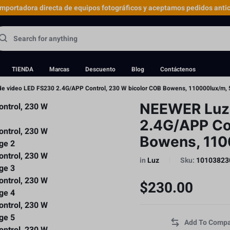
portadora directa de equipos fotográficos y aceptamos pedidos antic
TIENDA
Marcas
Descuento
Blog
Contáctenos
e video LED FS230 2.4G/APP Control, 230 W bicolor COB Bowens, 110000lux/m,
NEEWER Luz 
2.4G/APP Co
Bowens, 110
in
Luz
Sku:
10103823
$
230.00