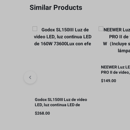
Similar Products
NEEWER Luz LE
PRO II de video,
W（Incluye sopo
$
149.00
lámpara）
Godox SL150III Luz de video
LED, luz continua LED de
160W 73600Lux con efe
$
268.00