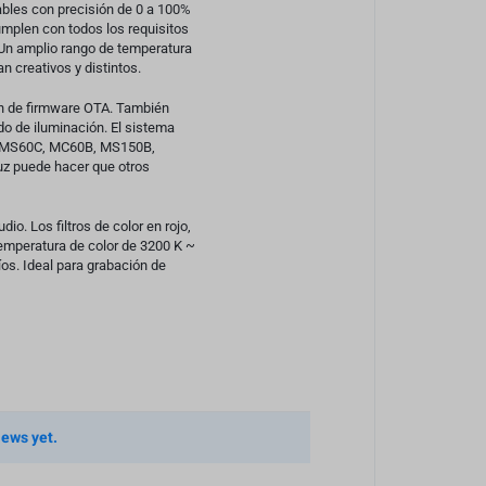
ables con precisión de 0 a 100%
umplen con todos los requisitos
. Un amplio rango de temperatura
n creativos y distintos.
ión de firmware OTA. También
do de iluminación. El sistema
0, MS60C, MC60B, MS150B,
uz puede hacer que otros
io. Los filtros de color en rojo,
temperatura de color de 3200 K ~
os. Ideal para grabación de
iews yet.