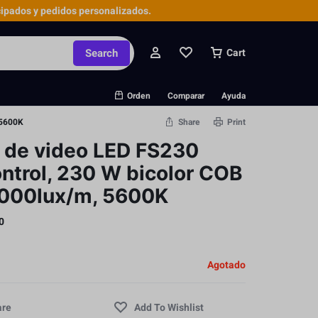
ipados y pedidos personalizados.
Search
Cart
Orden
Comparar
Ayuda
 5600K
Share
Print
de video LED FS230
ntrol, 230 W bicolor COB
000lux/m, 5600K
0
Agotado