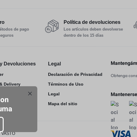
ro
Política de devoluciones
étodos de pago
Los artículos deben devolverse
seguros
dentro de los 15 días
Mantengámo
y Devoluciones
Legal
er
Declaración de Privacidad
Obtenga conse
& Delivery
Términos de Uso
Mantenerse
 Exchange
Legal
con
Mapa del sitio
luma
or VASTO