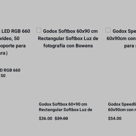
D RGB 660
 50
rte para
Godox Softbox 60×90 cm
Godox Speedli
Rectangular Softbox Luz de
60x90cm con r
fotografía con Bowens
para retrato
$
36.00
$
39.00
$
54.00