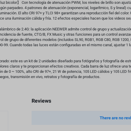
z bicolor】 Con tecnología de atenuación PWM, los niveles de brillo son ajust
gún parpadeo. 4 patrones de atenuación (exponencial, logarítmico, S y lineal) c
luminación. El alto CRI 97+ y TLCI 98+ garantizan una reproducción fiel del color
e una iluminación cálida y fría. 12 efectos especiales hacen que los videos sea
 inalámbrico de 2.4G: la aplicación NEEWER admite control de grupo y actualizac
incidencia de fuente, CTO/B, FX Music y otras funciones para un control avanza
ntrol de grupo de diferentes modelos (incluidos SL90, RGB1, RGB C80, RGB 120
-99. Cuando todas las luces están configuradas en el mismo canal, ajustar 1 l
jorado: este es un kit de 2 unidades diseñado para fotógrafos y fotografía de estud
olores claros y te proporcionan efectos creativos. Cada barra de luz ofrece una 
n de 0 ~ 100%, alto CRI de 97+, 21 W de potencia, 105 LED cálidos y 105 LED frí
egos, transmisión en vivo, retratos y fotografía de productos.
Reviews
There are no rev