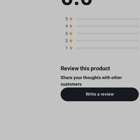
5
4
3
2
1
Review this product
Share your thoughts with other
customers
Write a review