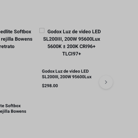
Godox Luz de video LED
SL200III, 200W 95600Lux
NEEWER NL28
5600K ± 200K CRI96+
video LED, 4
$
298.00
TLCI97+
3200K-5600K
$
49.00
regulable bic
pulgadas
te Softbox
ejilla Bowens