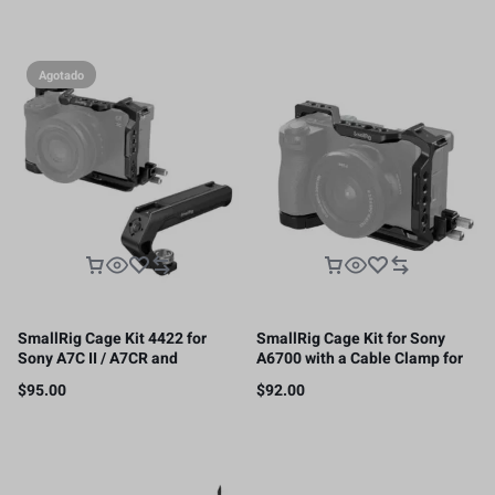
Agotado
SmallRig Cage Kit 4422 for
SmallRig Cage Kit for Sony
Sony A7C II / A7CR and
A6700 with a Cable Clamp for
Lightweight Top Handle with
HDMI, 4336
$
95.00
$
92.00
3/8″-16 Locating Pins for ARRI