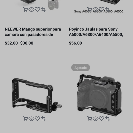
NEEWER Mango superior para
Poyinco Jaulas para Sony
cámara con pasadores de
A6000/A6300/A6400/A6500,
localización ARRI de 3/8
JN-132
$
32.00
$
36.00
$
56.00
pulgadas
Agotado