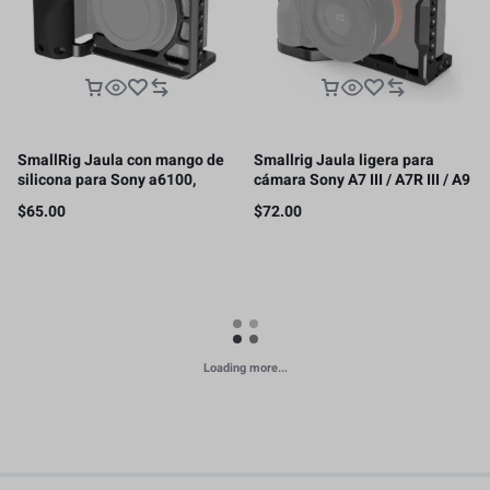
SmallRig Jaula con mango de
Smallrig Jaula ligera para
silicona para Sony a6100,
cámara Sony A7 III / A7R III / A9
a6300, a6400-3164B
– 2918
$
65.00
$
72.00
Loading more...