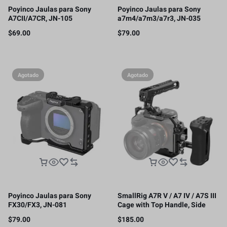
Poyinco Jaulas para Sony
Poyinco Jaulas para Sony
A7CII/A7CR, JN-105
a7m4/a7m3/a7r3, JN-035
$
69.00
$
79.00
Agotado
Agotado
Poyinco Jaulas para Sony
SmallRig A7R V / A7 IV / A7S III
FX30/FX3, JN-081
Cage with Top Handle, Side
Handgrip and Clamp for HDMI
$
79.00
$
185.00
Cable -3669C