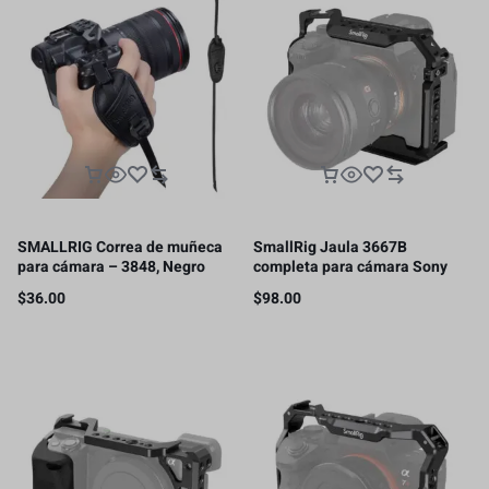
SMALLRIG Correa de muñeca
SmallRig Jaula 3667B
para cámara – 3848, Negro
completa para cámara Sony
Alpha 7R V/IV/S III/A7R
$
36.00
$
98.00
IV/Alpha 1