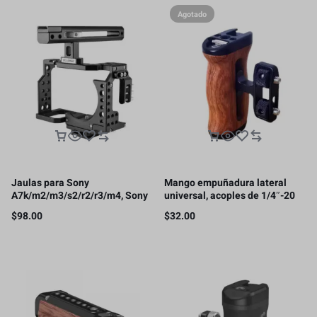
Agotado
Jaulas para Sony
Mango empuñadura lateral
A7k/m2/m3/s2/r2/r3/m4, Sony
universal, acoples de 1/4″-20
FX30/FX3
$
98.00
$
32.00