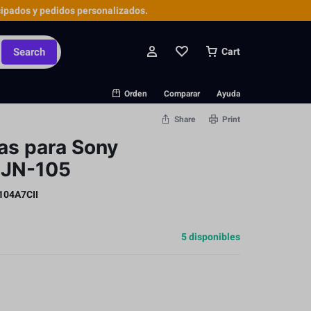
ipados y pedidos personalizados.
Search
Cart
Orden
Comparar
Ayuda
Share
Print
as para Sony
 JN-105
104A7CII
5 disponibles