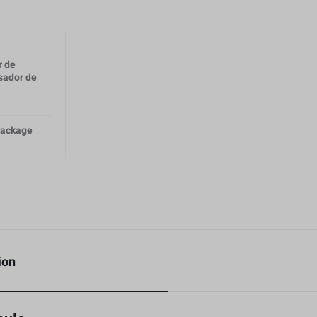
r de
sador de
IG
Package
ion