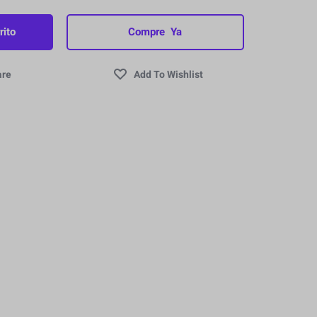
rito
Compre Ya