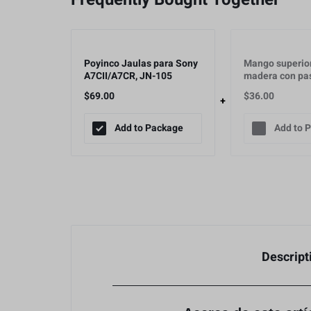
Poyinco Jaulas para Sony
Mango superio
A7CII/A7CR, JN-105
madera con pa
3/8"-16 para
$
69.00
$
36.00
ARRI/SMALLR
Add to Package
Add to 
Descript