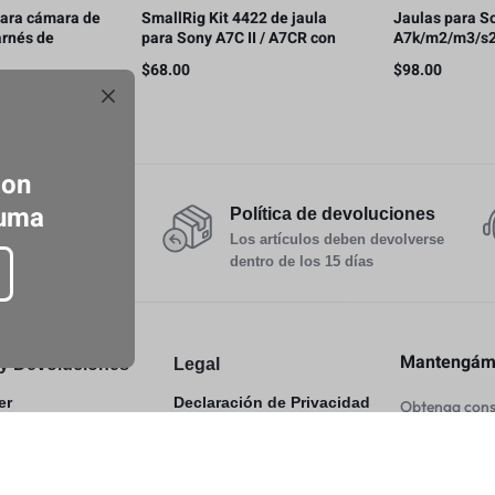
ara cámara de
SmallRig Kit 4422 de jaula
Jaulas para S
arnés de
para Sony A7C II / A7CR con
A7k/m2/m3/s2
ra de
abrazadera de cable para
Sony FX30/FX
$
68.00
$
98.00
da ajustable
HDMI
con
luma
ro
Política de devoluciones
étodos de pago
Los artículos deben devolverse
seguros
dentro de los 15 días
Mantengámo
y Devoluciones
Legal
er
Declaración de Privacidad
Obtenga conse
& Delivery
Términos de Uso
Mantenerse
 Exchange
Legal