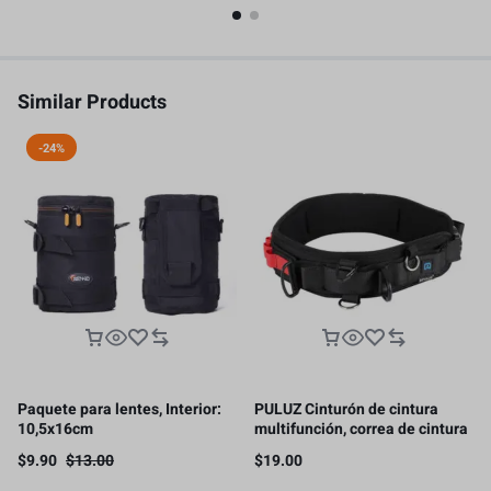
Similar Products
-24%
Paquete para lentes, Interior:
PULUZ Cinturón de cintura
10,5x16cm
multifunción, correa de cintura
ajustable para cámara con
$
9.90
$
13.00
$
19.00
gancho