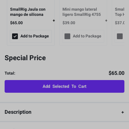
SmallRig Jaula con
Mini mango lateral
Smallri
mango de silicona
ligero SmallRig 4755
Top Han
para Sony a6100,
3/8"-16
$
65.00
$
39.00
$
37.00
a6300, a6400-3164B
for ARRI
Add to Package
Add to Package
A
Special Price
$
65.00
Total:
Add Selected To Cart
Description