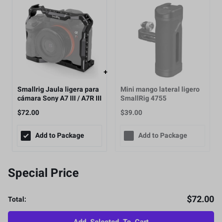
Smallrig Jaula ligera para
Mini mango lateral ligero
cámara Sony A7 III / A7R III
SmallRig 4755
/ A9 - 2918
$
72.00
$
39.00
Add to Package
Add to Package
Special Price
$
72.00
Total: