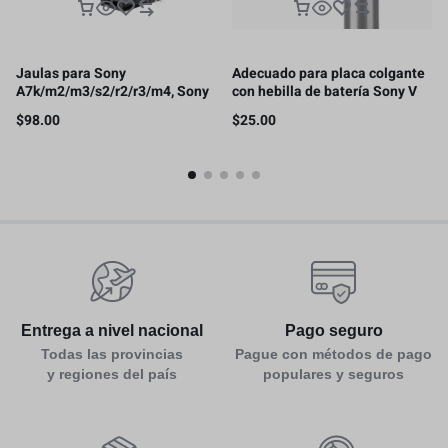
Jaulas para Sony
Adecuado para placa colgante
A7k/m2/m3/s2/r2/r3/m4, Sony
con hebilla de batería Sony V
FX30/FX3
con clip de garra de cangrejo
$
98.00
$
25.00
Entrega a nivel nacional
Pago seguro
Todas las provincias
Pague con métodos de pago
y regiones del país
populares y seguros