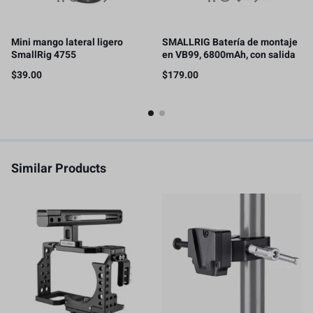
Mini mango lateral ligero
SMALLRIG Batería de montaje
SmallRig 4755
en VB99, 6800mAh, con salida
de 100 W, carga completa 2H
$
39.00
$
179.00
Similar Products