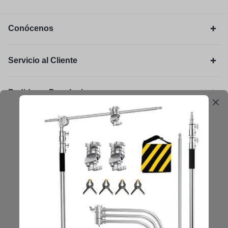
Conócenos
Servicio al Cliente
Pedidos y Devoluciones
Legal
Mantengámonos en contacto
Obtenga consejos, sugerencias, actualizaciones y más.
Mantenerse en Contacto