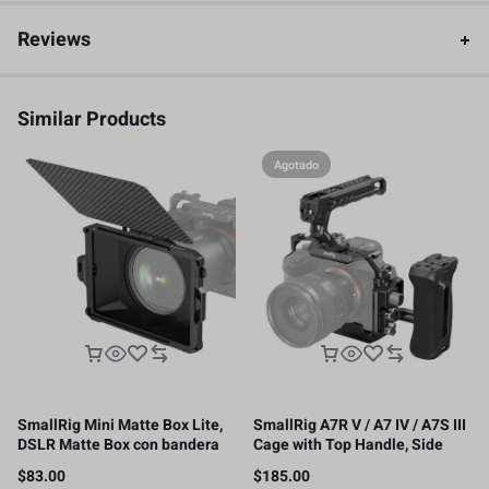
Reviews
Similar Products
Agotado
SmallRig Mini Matte Box Lite,
SmallRig A7R V / A7 IV / A7S III
DSLR Matte Box con bandera
Cage with Top Handle, Side
superior de fibra de carbono
Handgrip and Clamp for HDMI
$
83.00
$
185.00
Cable -3669C