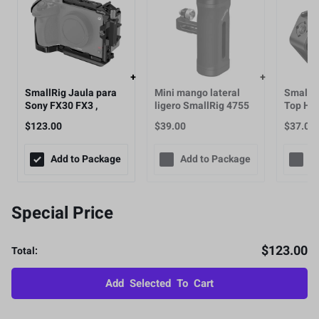
SmallRig Jaula para
Mini mango lateral
Smallri
Sony FX30 FX3 ,
ligero SmallRig 4755
Top Han
4183B
3/8"-16
$
123.00
$
39.00
$
37.00
for ARRI
Add to Package
Add to Package
A
Special Price
$
123.00
Total:
Add Selected To Cart