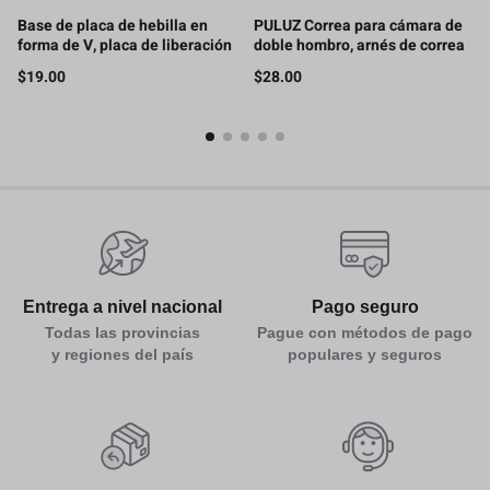
Base de placa de hebilla en
PULUZ Correa para cámara de
forma de V, placa de liberación
doble hombro, arnés de correa
rápida
de cámara de liberación rápida
$
19.00
$
28.00
ajustable
Entrega a nivel nacional
Pago seguro
Todas las provincias
Pague con métodos de pago
y regiones del país
populares y seguros