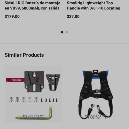
SMALLRIG Batería de montaje
Smallrig Lightweight Top
en VB99, 6800mAh, con salida
Handle with 3/8″-16 Locating
de 100 W, carga completa 2H
Pins for ARRI, – 4757
$
179.00
$
37.00
Similar Products