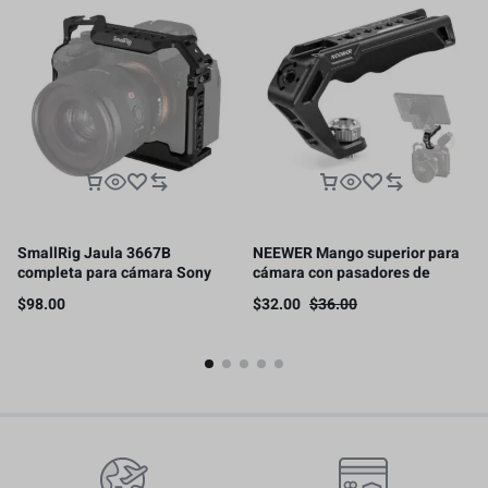
SmallRig Jaula 3667B
NEEWER Mango superior para
completa para cámara Sony
cámara con pasadores de
Alpha 7R V/IV/S III/A7R
localización ARRI de 3/8
$
98.00
$
32.00
$
36.00
IV/Alpha 1
pulgadas