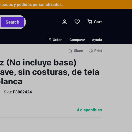
ipados y pedidos personalizados.
Search
Cart
Orden
Comparar
Ayuda
Share
Print
uz (No incluye base)
ve, sin costuras, de tela
blanca
Sku:
F8002424
4 disponibles