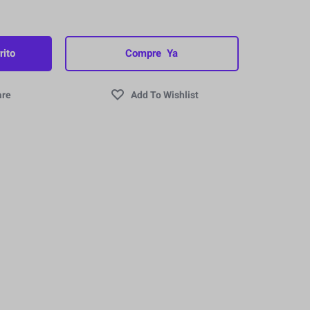
rito
Compre Ya