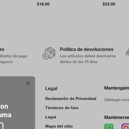
e iluminación
combinación para luz de flash
difusor de luz
$
18.00
$
23.00
 8 colores
de cámara, 20 colores
plegable 5 en 
ro
Política de devoluciones
étodos de pago
Los artículos deben devolverse
seguros
dentro de los 15 días
Mantengámo
y Devoluciones
Legal
er
Declaración de Privacidad
Obtenga conse
con
& Delivery
Términos de Uso
luma
Mantenerse
 Exchange
Legal
Mapa del sitio