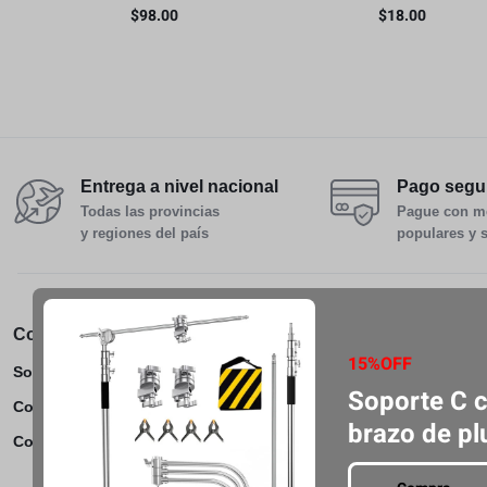
filtros de gel d
$
98.00
$
18.00
con corrección,
Entrega a nivel nacional
Pago segu
Todas las provincias
Pague con m
y regiones del país
populares y 
Conócenos
Servicio al Cliente
Pedidos 
15%OFF
Sobre Nosotros
Ayuda
Track Ord
Soporte C 
Cooperar
Preguntas frecuentes
Shipping 
brazo de p
Contáctenos
Comentario
Return &