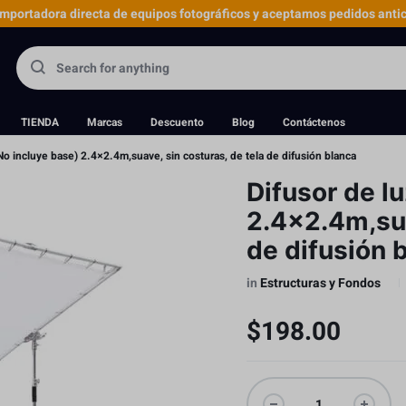
portadora directa de equipos fotográficos y aceptamos pedidos antic
TIENDA
Marcas
Descuento
Blog
Contáctenos
(No incluye base) 2.4×2.4m,suave, sin costuras, de tela de difusión blanca
Difusor de l
2.4×2.4m,sua
de difusión 
in
Estructuras y Fondos
$
198.00