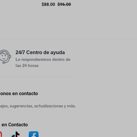
 de disco
cubierta 5 en
$
88.00
$
96.00
$
68.00
1
24/7 Centro de ayuda
Le responderemos dentro de
las 24 horas
nos en contacto
jos, sugerencias, actualizaciones y más.
 en Contacto