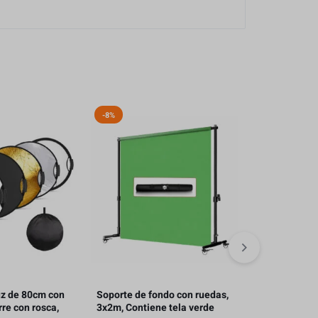
-8%
uz de 80cm con
Soporte de fondo con ruedas,
Bandera refle
re con rosca,
3x2m, Contiene tela verde
76 x 91 cm c