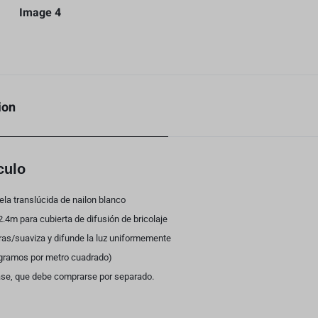
ion
culo
ela translúcida de nailon blanco
2.4m para cubierta de difusión de bricolaje
ras/suaviza y difunde la luz uniformemente
(gramos por metro cuadrado)
base, que debe comprarse por separado.