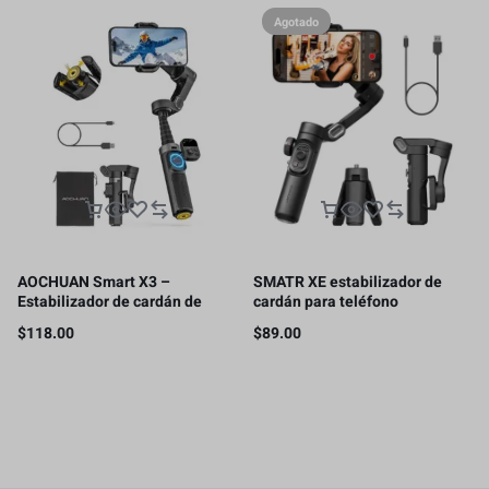
Agotado
AOCHUAN Smart X3 –
SMATR XE estabilizador de
Estabilizador de cardán de
cardán para teléfono
rotación de 360° , control
inteligente de 3 ejes, cardán
$
118.00
$
89.00
remoto magnético, trípode
plegable de mano para
abierto de un solo toque
iPhone16 15 14 13 12 Pro Max