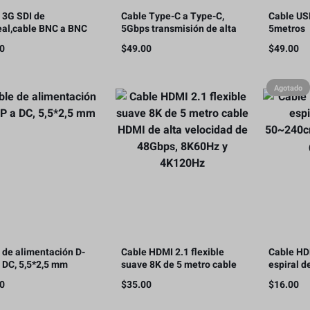
 3G SDI de
Cable Type-C a Type-C,
Cable US
al,cable BNC a BNC
5Gbps transmisión de alta
5metros
tente de 75
velocidad, 5metros
00
$
49.00
$
49.00
os,1080P/35metros
Agotado
 de alimentación D-
Cable HDMI 2.1 flexible
Cable HD
 DC, 5,5*2,5 mm
suave 8K de 5 metro cable
espiral 
HDMI de alta velocidad de
4K @60H
00
$
35.00
$
16.00
48Gbps, 8K60Hz y 4K120Hz