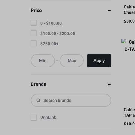
Cable
Price
Chose
resis
$
89.
ohmi
0 -
$
100.00
$
100.00
-
$
200.00
$
250.00
+
Apply
Brands
Cable
TAP a
UnnLink
$
10.