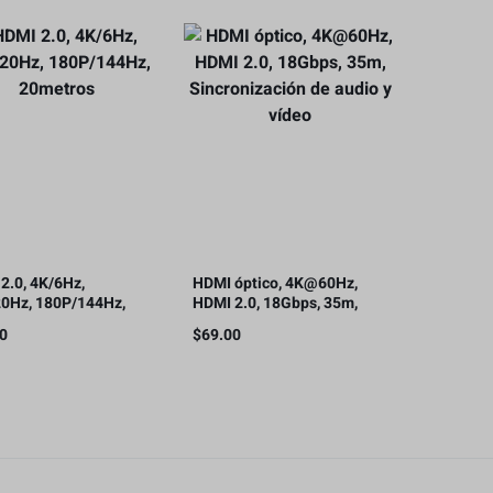
2.0, 4K/6Hz,
HDMI óptico, 4K@60Hz,
0Hz, 180P/144Hz,
HDMI 2.0, 18Gbps, 35m,
tros
Sincronización de audio y
00
$
69.00
vídeo