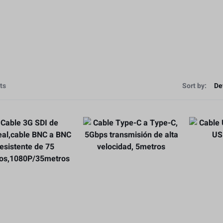
ts
Sort by: