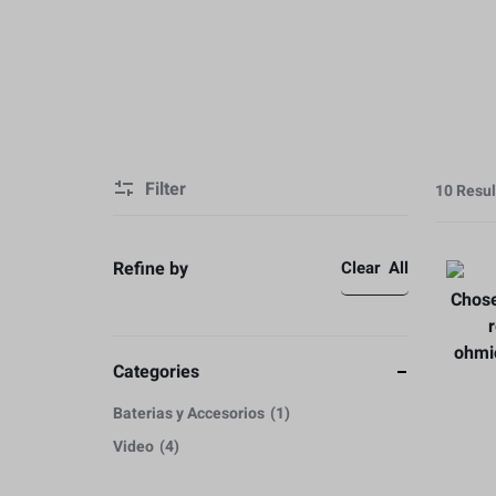
Video
Estabilización
Cámaras y Lentes
Caja Protectore
Baterias y Accesorios
Accesorios
Filter
Estabilización
10 Resul
Caja Protectore
Refine by
Clear All
Accesorios
Categories
Baterias y Accesorios
1
Video
4