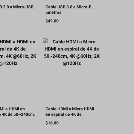
B 2.0 a Micro-USB,
Cable USB 3.0 a Micro-B,
5metros
$
49.00
MI a HDMI en
Cable HDMI a Micro HDMI
de 4K de 50~240cm,
en espiral de 4K de
z, 2K @120Hz
50~240cm, 4K @60Hz, 2K
$
16.00
@120Hz