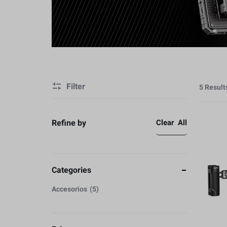
Video
Estabilización
Cámaras y Lentes
Caja Protectore
Baterias y Accesorios
Accesorios
Filter
Estabilización
5 Result
Caja Protectore
Refine by
Clear All
Accesorios
Categories
Accesorios
5