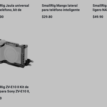
Rig Jaula universal
SmallRig Mango lateral
SmallRig
eléfono, kit de
para teléfono inteligente
ligero N
jo de video para
Cage Phone Video Rig
de libera
.00
$
29.80
$
49.90
ono inteligente con
Ligero con 1/4 hilos – 2772
riel NAT
Rig ZV-E10 II Kit de
 para Sony ZV-E10 II,
00