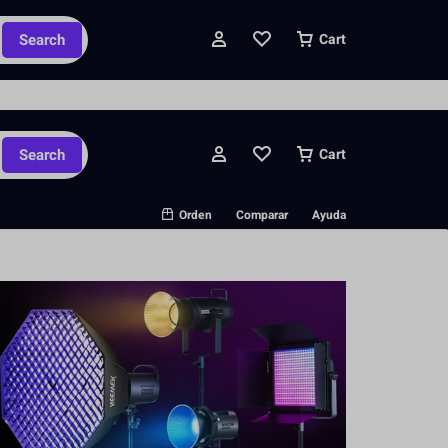
ipados y pedidos personalizados.
Search
Cart
Search
Cart
Orden
Comparar
Ayuda