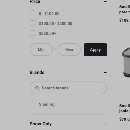
Price
Small
para t
0 -
$
100.00
apare
$
109
teléf
$
100.00
-
$
200.00
asas
$
250.00
+
Apply
Brands
Smallrig
Small
jaula
4867
$
79.
Show Only