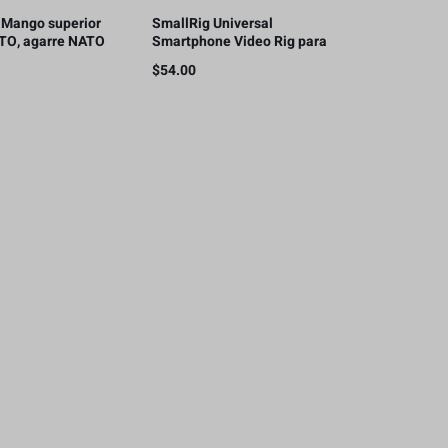
 Mango superior
SmallRig Universal
ATO, agarre NATO
Smartphone Video Rig para
ción rápida con
iPhone 16 15 14 para
$
54.00
O – 4345
Samsung, 2791