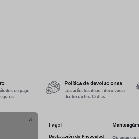
ro
Política de devoluciones
étodos de pago
Los artículos deben devolverse
seguros
dentro de los 15 días
Mantengámo
y Devoluciones
Legal
er
Declaración de Privacidad
Obtenga conse