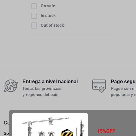
On sale
In stock
Out of stock
Entrega a nivel nacional
Pago segu
Todas las provincias
Pague con m
y regiones del país
populares y 
Conócenos
Servicio al Cliente
Pedidos 
15%OFF
Sobre Nosotros
Ayuda
Track Ord