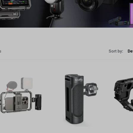
s
Sort by: