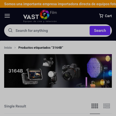
Somos una importante empresa importadora directa de equipos foto
Cart
Search
Inicio
Productos etiquetados “3164B”
3164B
Single Result