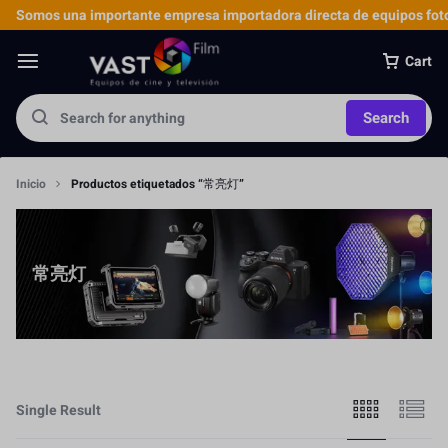
Somos una importante empresa importadora directa de equipos foto
Cart
Search
Inicio
Productos etiquetados “常亮灯”
常亮灯
Single Result