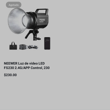
Agotado
NEEWER Luz de video LED
FS230 2.4G/APP Control, 230
W bicolor COB Bowens,
$
230.00
110000lux/m, 5600K